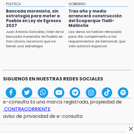
15:08
POLÍTICA
GOBIERNO
Huitzilan de Serdán espera hasta 30 mil
Bancada morenista, sin
Tras año y medio
visitantes en feria
estrategia para meter a
arrancará construcción
Puebla en Ley de Egresos
del Ecoparque Tlalli-
2027
Malinche
15:07
Juan Antonio González, líder de la
Las obras se habían retrasado
Rastro de Atlixco descarta clembuterol y
bancada morenista de Puebla en
para dar cumplimiento a los
alerta por mataderos clandestinos
San Lázaro, reconoció que no
requerimientos de Semarnat, que
tienen una estrategia
sólo autorizó espacios
ecoturísticos
15:03
Cholula estrena agenda cultural con siete
actividades
SIGUENOS EN NUESTRAS REDES SOCIALES
e-consulta Es una marca registrada, propiedad de
CONTRACORRIENTE
aviso de privacidad de e-consulta