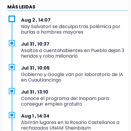
Investigación de ASE a Tlatehui y Cuautle no
es politiquería, es por posible desfalco al
MÁS LEIDAS
erario
Aug 2 , 14:07
19:45
Nay Salvatori se disculpa tras polémica por
Estado invertirá en unidades médicas del
burlas a hombres mayores
IMSS-Bienestar y el SEDIF
Jul 31 , 10:37
19:35
Asaltos a cuentahabientes en Puebla dejan 3
De la Vega niega venta de Bravos
heridos y robo millonario
19:34
Jul 31 , 10:05
Desalojan a dos comerciantes en Valsequillo
Gobierno y Google van por laboratorio de IA
por invasión en zona de Conagua
en Cuautlancingo
19:18
Jul 31 , 13:10
Bancada morenista, sin estrategia para
Conoce el programa del Inapam para
meter a Puebla en Ley de Egresos 2027
conseguir empleo gratuito
18:54
Aug 1 , 14:34
Gobierno rehabilitará el drenaje del Hospital
Abrirán lugares en la Rosario Castellanos a
de Especialidades del Issstep
rechazados UNAM: Sheinbaum