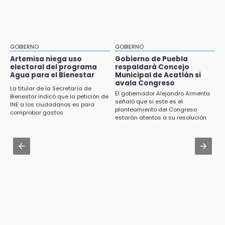
Agua para el Bienestar
Jul 31 , 16:31
15:57
Armenta pide denunciar abusos en
Texmelucan abren convocatoria de Huertos
Academia Militarizada Ignacio Zaragoza
de Traspatio para grupos vulnerables
GOBIERNO
GOBIERNO
Jul 31 , 13:46
Artemisa niega uso
Gobierno de Puebla
15:43
electoral del programa
respaldará Concejo
Certifícate como operador de transporte en
Agua para el Bienestar
Municipal de Acatlán si
Investigan presunta reventa de más de 100
Icatep
avala Congreso
lotes en panteón de Tehuacán
La titular de la Secretaría de
El gobernador Alejandro Armenta
Bienestar indicó que la petición de
Jul 31 , 13:35
señaló que si este es el
INE a los ciudadanos es para
15:32
planteamiento del Congreso
El mexicano Karim López firma contrato
comprobar gastos
Roban bicicleta en menos de un minuto en
estarán atentos a su resolución
multianual con Memphis Grizzlies
plaza de Libres
Jul 31 , 14:02
15:26
Prepárate para lluvias intensas por frente
Grupo armado asalta gasera en San Andrés
frío en Puebla
Cholula
15:21
Texmelucan contará con más de 500
cámaras de videovigilancia