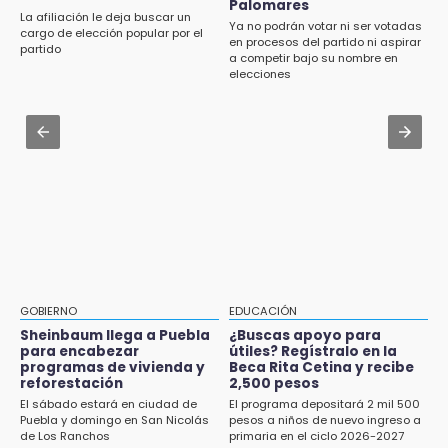
Por segundo día, podan árboles en zona del
Palomares
Karpa de Mente anuncia cartelera
La afiliación le deja buscar un
parque de Paseo de San Francisco
Ya no podrán votar ni ser votadas
internacional de circo para agosto
cargo de elección popular por el
en procesos del partido ni aspirar
partido
a competir bajo su nombre en
16:30
Aug 1 , 16:02
elecciones
Delegado de Bienestar ofrece asamblea de
Caen aserraderos ilegales en Chignahuapan
Morena en oficinas de Cohuecan
y Aquixtla; decomisan 330 m³ de madera
16:13
Aug 3 , 22:11
Cabildo de Acatlán rechaza propuesta de
CDH pide a Palomares y Nay Salvatori no
nuevo secretario general de la alcaldesa
estigmatizar a adultos mayores
16:05
Doce años después, gobierno intervendrá de
nuevo la Ex-Hacienda de Chautla
16:01
GOBIERNO
EDUCACIÓN
¡El Lobo Mexicano está de vuelta!
Sheinbaum llega a Puebla
¿Buscas apoyo para
para encabezar
útiles? Regístralo en la
programas de vivienda y
Beca Rita Cetina y recibe
15:49
reforestación
2,500 pesos
Indigna a madre de Karla Valeria publicación
El sábado estará en ciudad de
El programa depositará 2 mil 500
de su yerno Yeudiel
Puebla y domingo en San Nicolás
pesos a niños de nuevo ingreso a
de Los Ranchos
primaria en el ciclo 2026-2027