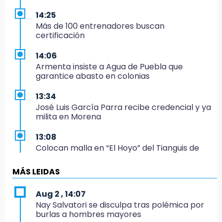
14:25
Más de 100 entrenadores buscan
certificación
14:06
Armenta insiste a Agua de Puebla que
garantice abasto en colonias
13:34
José Luis García Parra recibe credencial y ya
milita en Morena
13:08
Colocan malla en “El Hoyo” del Tianguis de
Texmelucan por presunto mandato judicial
MÁS LEIDAS
12:02
¡México cierra con oro en natación artística!
Aug 2 , 14:07
Nay Salvatori se disculpa tras polémica por
11:24
burlas a hombres mayores
Morena suspende derechos partidistas de