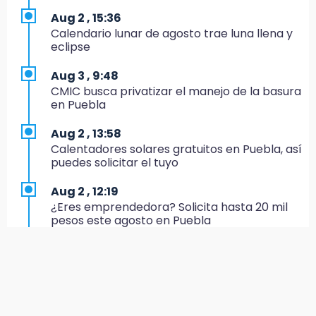
Nayeli Salvatori y Graciela Palomares
Aug 2 , 15:36
Calendario lunar de agosto trae luna llena y
10:49
eclipse
Denuncian ola de robos y falta de patrullaje
en San Baltazar Campeche
Aug 3 , 9:48
CMIC busca privatizar el manejo de la basura
10:06
en Puebla
¡Comienza el camino! Pericos abre la serie
ante Campeche
Aug 2 , 13:58
Calentadores solares gratuitos en Puebla, así
9:18
puedes solicitar el tuyo
Sheinbaum llega a Puebla para encabezar
programas de vivienda y reforestación
Aug 2 , 12:19
¿Eres emprendedora? Solicita hasta 20 mil
9:03
pesos este agosto en Puebla
Muere Jorge Messi
Aug 1 , 17:55
8:21
Comprarán 119 motos y patrullas para el
¡México vuelve a los Olímpicos!
CECSNSP en Puebla
21:25
Aug 1 , 16:10