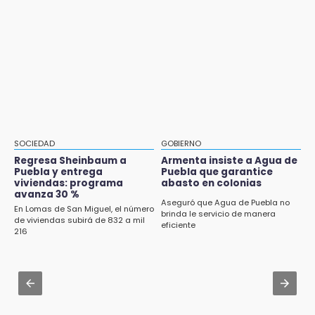
Denuncian ola de robos y falta de patrullaje
CDH pide a Palomares y Nay Salvatori no
en San Baltazar Campeche
estigmatizar a adultos mayores
10:06
Aug 2 , 14:06
¡Comienza el camino! Pericos abre la serie
Identifican a dos víctimas de fatal volcadura
ante Campeche
en barranco de Pantepec
Aug 2 , 15:46
Mujeres de Coapan celebran su cultura en la
Carrera de la Tortilla
SOCIEDAD
GOBIERNO
Regresa Sheinbaum a
Armenta insiste a Agua de
Aug 2 , 10:42
Puebla y entrega
Puebla que garantice
Cartonería da vida a la gastronomía en
viviendas: programa
abasto en colonias
avanza 30 %
desfile de mojigangas de Atlixco 2026
Aseguró que Agua de Puebla no
En Lomas de San Miguel, el número
brinda le servicio de manera
de viviendas subirá de 832 a mil
Aug 3 , 18:05
eficiente
216
Gobierno busca nuevos vuelos para
aeropuerto; 4 de los 12 nuevos peligran
Aug 2 , 12:04
Gas LP baja en Puebla, aprovecha el precio
esta semana