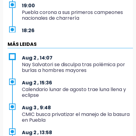
19:00
Puebla corona a sus primeros campeones
nacionales de charrería
18:26
Regresa Sheinbaum a Puebla y entrega
viviendas: programa avanza 30 %
MÁS LEIDAS
18:11
Aug 2 , 14:07
México hace historia: tricampeón de
Nay Salvatori se disculpa tras polémica por
Centroamericanos
burlas a hombres mayores
17:24
Aug 2 , 15:36
El Quintalero: la panadería de Izúcar que
Calendario lunar de agosto trae luna llena y
elabora pan de conejo para Santo Domingo
eclipse
17:20
Aug 3 , 9:48
Conductora se estampa contra vivienda y
CMIC busca privatizar el manejo de la basura
mata a trabajador en Tehuacán
en Puebla
17:18
Aug 2 , 13:58