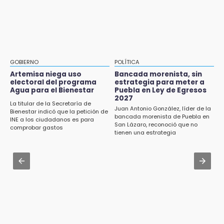
¿Se va? Real Madrid anunció que no igualaran
18:54
el precio por Vinícius Jr.
Gobierno rehabilitará el drenaje del Hospital
de Especialidades del Issstep
Jul 31 , 13:46
Certifícate como operador de transporte en
18:49
Icatep
Sujeto asalta banco en Plaza Dorada tras
GOBIERNO
POLÍTICA
amenazar con supuesto explosivo
Jul 31 , 14:02
Artemisa niega uso
Bancada morenista, sin
electoral del programa
estrategia para meter a
Prepárate para lluvias intensas por frente
Agua para el Bienestar
Puebla en Ley de Egresos
18:43
frío en Puebla
2027
Renuncia Norman Campos, responsable de
La titular de la Secretaría de
Juan Antonio González, líder de la
Bienestar indicó que la petición de
ciclovías de Chedraui
Jul 31 , 13:35
bancada morenista de Puebla en
INE a los ciudadanos es para
San Lázaro, reconoció que no
El mexicano Karim López firma contrato
comprobar gastos
18:13
tienen una estrategia
multianual con Memphis Grizzlies
Pacientes trasplantados denuncian
desabasto de medicamentos en IMSS San
Jul 31 , 15:22
José
Luis Miguel sorprende con su regreso como
imagen de Coca-Cola
17:45
Procede obra del FAISPIAM en Zapotitlán
Salinas tras conflicto por predio