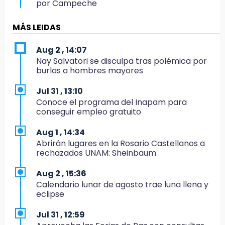
por Campeche
9:21
MÁS LEIDAS
Buscan a tres hombres tras violento asalto a
adulta mayor en Atlixco
Aug 2 , 14:07
Nay Salvatori se disculpa tras polémica por
8:53
burlas a hombres mayores
Velan a Dominga, octogenaria asesinada
tras ir a vender cemitas
Jul 31 , 13:10
Conoce el programa del Inapam para
8:34
conseguir empleo gratuito
Sí hay medicinas para trasplantados en San
José: IMSS Puebla, tras protestas
Aug 1 , 14:34
Abrirán lugares en la Rosario Castellanos a
8:23
rechazados UNAM: Sheinbaum
Lobos Puebla cae, pero deja todo en la duela
Aug 2 , 15:36
8:07
Calendario lunar de agosto trae luna llena y
Ahora Volaris cancela rutas de Puebla a León
eclipse
y San Luis Potosí
Jul 31 , 12:59
7:58