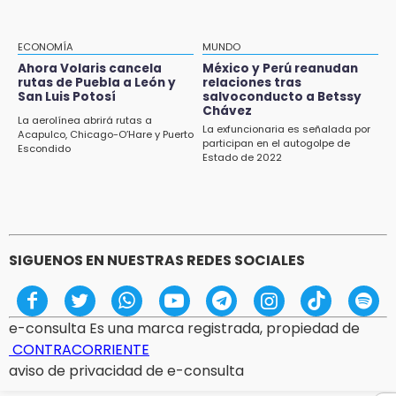
17:21
Prevalece trabajo infantil en Tehuacán,
cruceros los más reportados
ECONOMÍA
MUNDO
Ahora Volaris cancela
México y Perú reanudan
17:15
rutas de Puebla a León y
relaciones tras
Nuevo color del parque de Chalchicomula de
San Luis Potosí
salvoconducto a Betssy
Sesma causa debate en redes sociales
Chávez
La aerolínea abrirá rutas a
La exfuncionaria es señalada por
Acapulco, Chicago-O’Hare y Puerto
participan en el autogolpe de
17:12
Escondido
Estado de 2022
Líder de bancada poblana de Morena se
deslinda de exdelegada Anallely López
SIGUENOS EN NUESTRAS REDES SOCIALES
e-consulta Es una marca registrada, propiedad de
CONTRACORRIENTE
aviso de privacidad de e-consulta