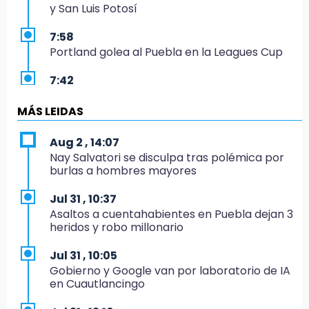
y San Luis Potosí
7:58
Portland golea al Puebla en la Leagues Cup
7:42
México y Perú reanudan relaciones tras
salvoconducto a Betssy Chávez
MÁS LEIDAS
21:58
Aug 2 , 14:07
¡México, campeón de oro!
Nay Salvatori se disculpa tras polémica por
burlas a hombres mayores
21:26
Mezcal y artesanías de palma frenan la
Jul 31 , 10:37
migración en Caltepec, Puebla
Asaltos a cuentahabientes en Puebla dejan 3
heridos y robo millonario
21:04
Isaac del Toro seguirá con UAE hasta 2031
Jul 31 , 10:05
Gobierno y Google van por laboratorio de IA
20:45
en Cuautlancingo
Pensé que me iban a matar: Alberto narra lo
que vivió en un secuestro exprés