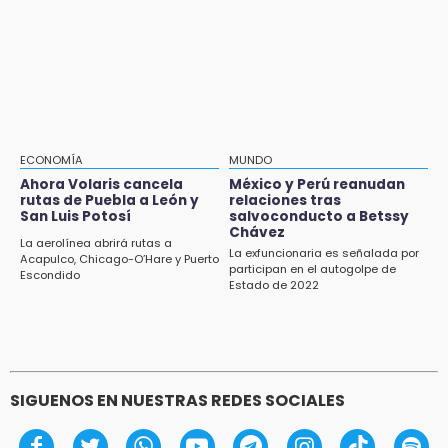
Icatep
16:31
Tras año y medio arrancará construcción del
Ecoparque Tlalli-Malinche
16:01
Artemisa niega uso electoral del programa
Agua para el Bienestar
ECONOMÍA
MUNDO
Ahora Volaris cancela
México y Perú reanudan
15:57
rutas de Puebla a León y
relaciones tras
Texmelucan abren convocatoria de Huertos
San Luis Potosí
salvoconducto a Betssy
de Traspatio para grupos vulnerables
Chávez
La aerolínea abrirá rutas a
La exfuncionaria es señalada por
Acapulco, Chicago-O’Hare y Puerto
participan en el autogolpe de
15:43
Escondido
Estado de 2022
Investigan presunta reventa de más de 100
lotes en panteón de Tehuacán
SIGUENOS EN NUESTRAS REDES SOCIALES