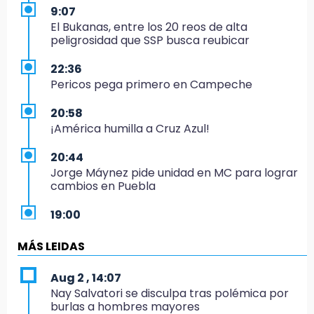
9:07
El Bukanas, entre los 20 reos de alta
peligrosidad que SSP busca reubicar
22:36
Pericos pega primero en Campeche
20:58
¡América humilla a Cruz Azul!
20:44
Jorge Máynez pide unidad en MC para lograr
cambios en Puebla
19:00
Puebla corona a sus primeros campeones
nacionales de charrería
MÁS LEIDAS
18:26
Aug 2 , 14:07
Regresa Sheinbaum a Puebla y entrega
Nay Salvatori se disculpa tras polémica por
viviendas: programa avanza 30 %
burlas a hombres mayores