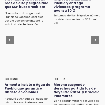
reos de alta peligrosidad
Puebla y entrega
Gobierno busca nuevos vuelos para
que SSP busca reubicar
viviendas: programa
aeropuerto; 4 de los 12 nuevos peligran
avanza 30 %
El secretario de seguridad
En Lomas de San Miguel, el número
Francisco Sánchez González
Aug 2 , 12:04
de viviendas subirá de 832 a mil
señaló que se replanteará la
216
Gas LP baja en Puebla, aprovecha el precio
solicitud a la Federación
esta semana
Aug 3 , 10:04
San Andrés Calpan abre Feria del Chile en
Nogada con receta tradicional
GOBIERNO
POLÍTICA
Armenta insiste a Agua de
Morena suspende
Puebla que garantice
derechos partidistas de
abasto en colonias
Nayeli Salvatori y Graciela
Palomares
Aseguró que Agua de Puebla no
Ya no podrán votar ni ser votadas
brinda le servicio de manera
en procesos del partido ni aspirar