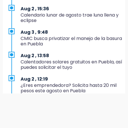
18:11
Aug 2 , 15:36
México hace historia: tricampeón de
Calendario lunar de agosto trae luna llena y
Centroamericanos
eclipse
17:24
Aug 3 , 9:48
El Quintalero: la panadería de Izúcar que
CMIC busca privatizar el manejo de la basura
elabora pan de conejo para Santo Domingo
en Puebla
17:20
Aug 2 , 13:58
Conductora se estampa contra vivienda y
Calentadores solares gratuitos en Puebla, así
mata a trabajador en Tehuacán
puedes solicitar el tuyo
17:18
Aug 2 , 12:19
Advierten sanciones por estacionarse en
¿Eres emprendedora? Solicita hasta 20 mil
avenida de Tlatlauquitepec
pesos este agosto en Puebla
17:15
Aug 3 , 11:07
Profeco suspende Cimera Gym Club en
Aprovecha; Volkswagen abre vacantes para
Cholula tras detectar cinco irregularidades
estudiantes con apoyo de 6 mil pesos
16:51
Aug 2 , 14:47