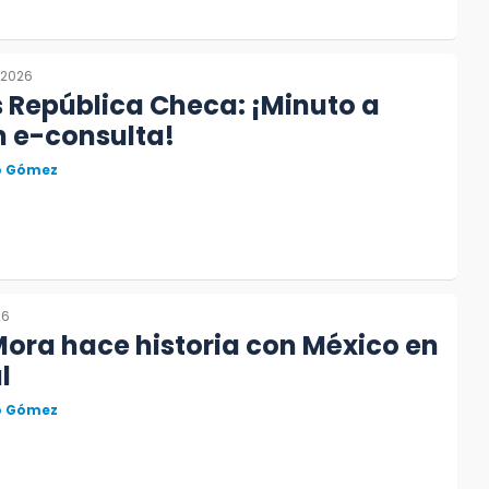
, 2026
 República Checa: ¡Minuto a
n e-consulta!
to Gómez
26
Mora hace historia con México en
l
to Gómez