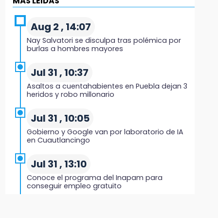
MÁS LEIDAS
Black Tiger IV hará su presentación en la
Arena Puebla
Aug 2 , 14:07
19:54
Nay Salvatori se disculpa tras polémica por
Investigación de ASE a Tlatehui y Cuautle no
burlas a hombres mayores
es politiquería, es por posible desfalco al
erario
Jul 31 , 10:37
Asaltos a cuentahabientes en Puebla dejan 3
19:45
heridos y robo millonario
Estado invertirá en unidades médicas del
IMSS-Bienestar y el SEDIF
Jul 31 , 10:05
Gobierno y Google van por laboratorio de IA
19:35
en Cuautlancingo
De la Vega niega venta de Bravos
Jul 31 , 13:10
19:34
Conoce el programa del Inapam para
Desalojan a dos comerciantes en Valsequillo
conseguir empleo gratuito
por invasión en zona de Conagua
Aug 1 , 14:34
19:18