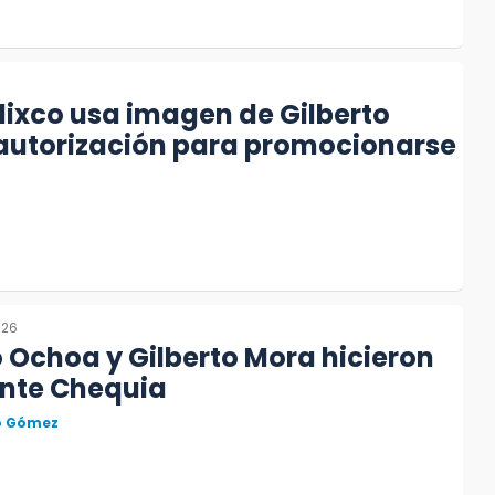
6
ixco usa imagen de Gilberto
 autorización para promocionarse
026
 Ochoa y Gilberto Mora hicieron
ante Chequia
to Gómez