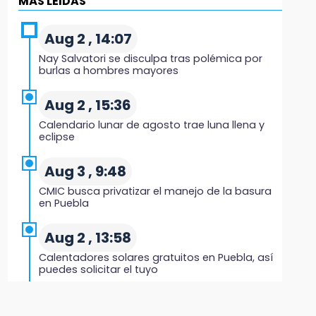
MÁS LEIDAS
Regresa Sheinbaum a Puebla y entrega
viviendas: programa avanza 30 %
Aug 2 , 14:07
18:11
Nay Salvatori se disculpa tras polémica por
México hace historia: tricampeón de
burlas a hombres mayores
Centroamericanos
Aug 2 , 15:36
17:24
Calendario lunar de agosto trae luna llena y
El Quintalero: la panadería de Izúcar que
eclipse
elabora pan de conejo para Santo Domingo
Aug 3 , 9:48
17:20
CMIC busca privatizar el manejo de la basura
Conductora se estampa contra vivienda y
en Puebla
mata a trabajador en Tehuacán
Aug 2 , 13:58
17:18
Calentadores solares gratuitos en Puebla, así
Advierten sanciones por estacionarse en
puedes solicitar el tuyo
avenida de Tlatlauquitepec
Aug 2 , 12:19
17:15