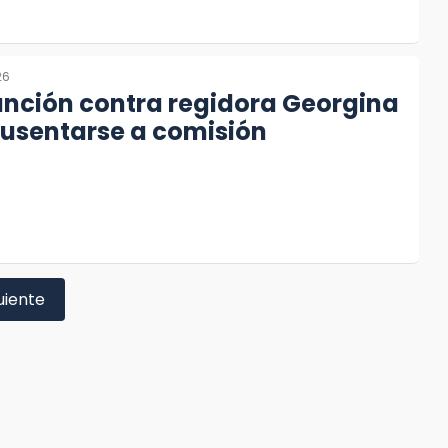
26
anción contra regidora Georgina
ausentarse a comisión
uiente