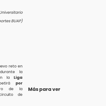
niversitario
portes BUAP)
uevo reto en
durante la
n la
Liga
petirá
por
Más para ver
ro de la
circuito de