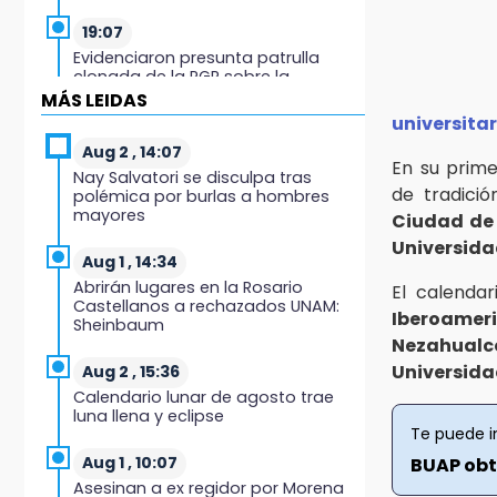
19:07
Evidenciaron presunta patrulla
clonada de la PGR sobre la
Cuacnopalan-Oaxaca
MÁS LEIDAS
universitar
19:04
Aug 2 , 14:07
En su prime
Directora de Orquesta Symphonia
Nay Salvatori se disculpa tras
UDLAP dirige agrupaciones de talla
de tradici
polémica por burlas a hombres
internacional
mayores
Ciudad de
Universida
18:14
Aug 1 , 14:34
EE. UU. Sub-20 avanza a la final de
Abrirán lugares en la Rosario
El calenda
CONCACAF
Castellanos a rechazados UNAM:
Iberoamer
Sheinbaum
17:50
Nezahualc
Van 17 denuncias por delitos
Universid
Aug 2 , 15:36
ambientales, pero no hay
Calendario lunar de agosto trae
detenidos por incendios
luna llena y eclipse
Te puede i
17:01
Aug 1 , 10:07
BUAP obt
Vecinos de Atlixco-Metepec
Asesinan a ex regidor por Morena
denuncian inseguridad en