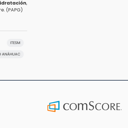
idratación
,
e. (PAPG)
ITESM
AD ANÁHUAC