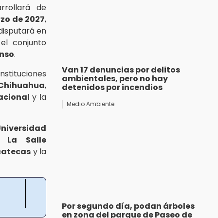
rrollará de
zo de 2027
,
 disputará en
 el conjunto
enso
.
Van 17 denuncias por delitos
nstituciones
ambientales, pero no hay
Chihuahua
,
detenidos por incendios
Nacional
y la
Medio Ambiente
niversidad
,
La Salle
catecas
y la
Por segundo día, podan árboles
en zona del parque de Paseo de