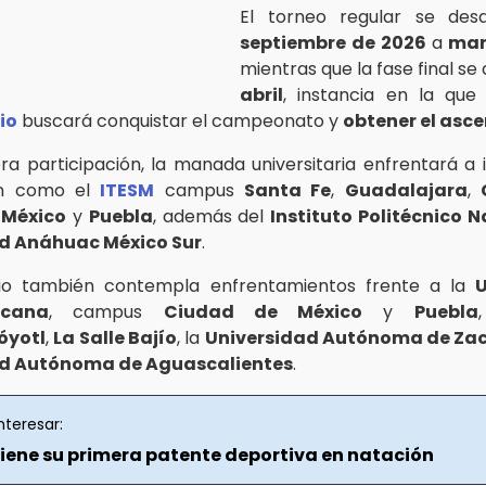
El torneo regular se desa
septiembre
de
2026
a
mar
mientras que la fase final se
abril
, instancia en la que
io
buscará conquistar el campeonato y
obtener el asc
ra participación, la manada universitaria enfrentará a i
ón como el
ITESM
campus
Santa Fe
,
Guadalajara
,
 México
y
Puebla
, además del
Instituto Politécnico 
d Anáhuac México Sur
.
rio también contempla enfrentamientos frente a la
U
icana
, campus
Ciudad de México
y
Puebla
óyotl
,
La Salle Bajío
, la
Universidad Autónoma de Za
ad Autónoma de Aguascalientes
.
nteresar:
iene su primera patente deportiva en natación