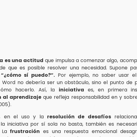
va es una actitud
que impulsa a comenzar algo, acomp
 de que es posible resolver una necesidad. Supone p
l
“¿cómo sí puedo?”.
Por ejemplo, no saber usar el
Word no debería ser un obstáculo, sino el punto de 
cómo hacerlo. Así, la
iniciativa
es, en primera ins
n al aprendizaje
que refleja responsabilidad en y sobr
005).
n, en el uso y la
resolución de desafíos
relacion
 la iniciativa por sí sola no basta, también es necesari
 La
frustración
es una respuesta emocional desagr