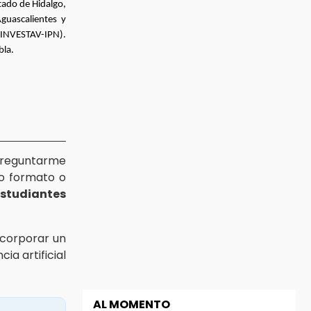
tado de Hidalgo,
guascalientes y
CINVESTAV-IPN).
bla.
reguntarme
ro formato o
studiantes
ncorporar un
ia artificial
AL MOMENTO