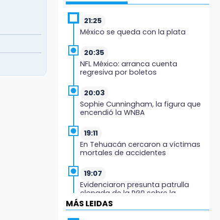
21:25
México se queda con la plata
20:35
NFL México: arranca cuenta
regresiva por boletos
20:03
Sophie Cunningham, la figura que
encendió la WNBA
19:11
En Tehuacán cercaron a víctimas
mortales de accidentes
19:07
Evidenciaron presunta patrulla
clonada de la PGR sobre la
Cuacnopalan-Oaxaca
MÁS LEIDAS