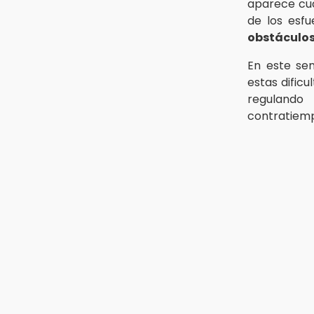
aparece cua
de los esfu
obstáculos
En este sen
estas dificu
regulando
contratiemp