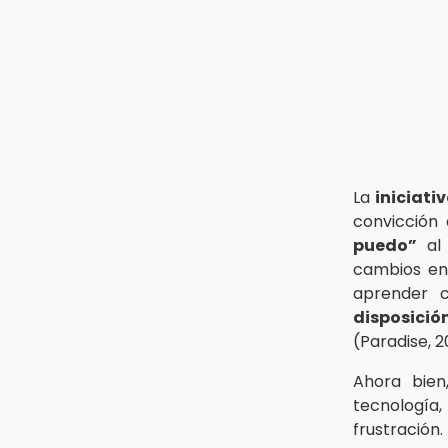
La
iniciati
convicción
puedo”
a
cambios en 
aprender 
disposició
(Paradise, 2
Ahora bie
tecnología,
frustración.