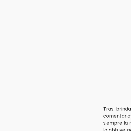
Tras brind
comentario
siempre la 
lo obtuve p