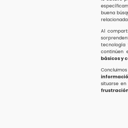
específicam
buena búsqu
relacionada 
Al compart
sorprendent
tecnología
continúen 
básicos y 
Concluimos 
informaci
situarse en
frustració