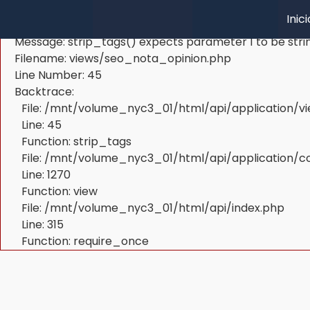
A PHP Error was encountered
Inici
Severity: Warning
Message: strip_tags() expects parameter 1 to be strin
Filename: views/seo_nota_opinion.php
Line Number: 45
Backtrace:
File: /mnt/volume_nyc3_01/html/api/application/
Line: 45
Function: strip_tags
File: /mnt/volume_nyc3_01/html/api/application/c
Line: 1270
Function: view
File: /mnt/volume_nyc3_01/html/api/index.php
Line: 315
Function: require_once