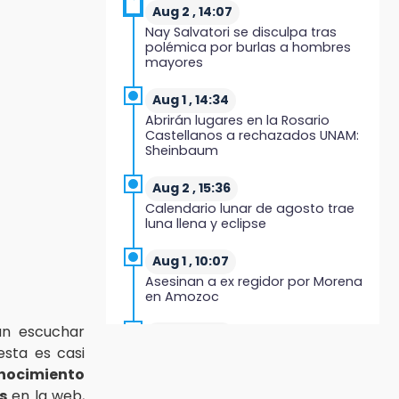
19:04
Aug 2 , 14:07
Directora de Orquesta Symphonia
Nay Salvatori se disculpa tras
UDLAP dirige agrupaciones de talla
polémica por burlas a hombres
internacional
mayores
18:14
Aug 1 , 14:34
EE. UU. Sub-20 avanza a la final de
Abrirán lugares en la Rosario
CONCACAF
Castellanos a rechazados UNAM:
Sheinbaum
17:50
Van 17 denuncias por delitos
Aug 2 , 15:36
ambientales, pero no hay
Calendario lunar de agosto trae
detenidos por incendios
luna llena y eclipse
17:01
Aug 1 , 10:07
Vecinos de Atlixco-Metepec
Asesinan a ex regidor por Morena
denuncian inseguridad en
en Amozoc
caminos alternos por obra
carretera
ún escuchar
Aug 3 , 9:48
sta es casi
CMIC busca privatizar el manejo
16:52
de la basura en Puebla
nocimiento
Vacían negocio de ropa en
Tehuacán; pérdidas superan los
s
en la web,