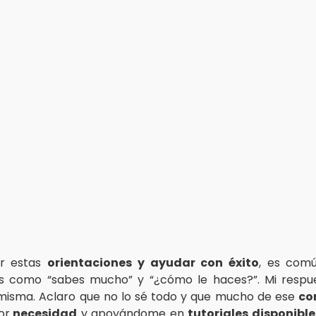
ar estas
orientaciones y ayudar con éxito
, es com
s como “sabes mucho” y “¿cómo le haces?”. Mi respue
misma. Aclaro que no lo sé todo y que mucho de ese
co
or
necesidad
y apoyándome en
tutoriales disponible