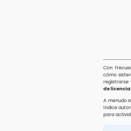
Con frecue
cómo sistem
registrarse
de licenci
A menudo s
índice autom
para activi