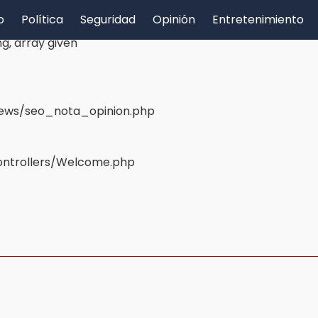
o
Política
Seguridad
Opinión
Entretenimiento
g, array given
views/seo_nota_opinion.php
ontrollers/Welcome.php