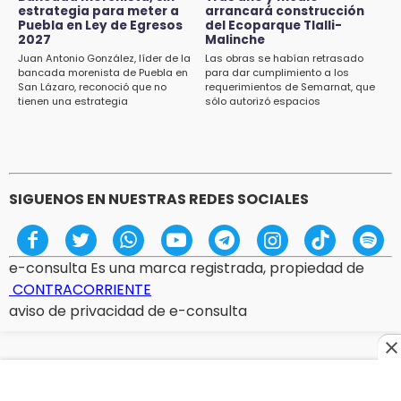
visitantes en feria
estrategia para meter a
arrancará construcción
Puebla en Ley de Egresos
del Ecoparque Tlalli-
2027
Malinche
15:07
Juan Antonio González, líder de la
Las obras se habían retrasado
Rastro de Atlixco descarta clembuterol y
bancada morenista de Puebla en
para dar cumplimiento a los
alerta por mataderos clandestinos
San Lázaro, reconoció que no
requerimientos de Semarnat, que
tienen una estrategia
sólo autorizó espacios
ecoturísticos
15:03
Cholula estrena agenda cultural con siete
actividades
SIGUENOS EN NUESTRAS REDES SOCIALES
e-consulta Es una marca registrada, propiedad de
CONTRACORRIENTE
aviso de privacidad de e-consulta