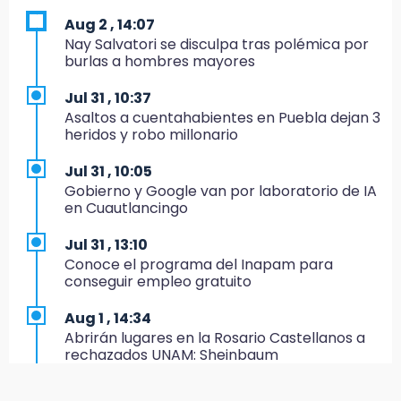
Aug 2 , 14:07
19:45
Nay Salvatori se disculpa tras polémica por
Estado invertirá en unidades médicas del
burlas a hombres mayores
IMSS-Bienestar y el SEDIF
Jul 31 , 10:37
19:35
Asaltos a cuentahabientes en Puebla dejan 3
De la Vega niega venta de Bravos
heridos y robo millonario
19:34
Jul 31 , 10:05
Desalojan a dos comerciantes en Valsequillo
Gobierno y Google van por laboratorio de IA
por invasión en zona de Conagua
en Cuautlancingo
19:18
Jul 31 , 13:10
Bancada morenista, sin estrategia para
Conoce el programa del Inapam para
meter a Puebla en Ley de Egresos 2027
conseguir empleo gratuito
18:54
Aug 1 , 14:34
Gobierno rehabilitará el drenaje del Hospital
Abrirán lugares en la Rosario Castellanos a
de Especialidades del Issstep
rechazados UNAM: Sheinbaum
18:49
Jul 31 , 12:59