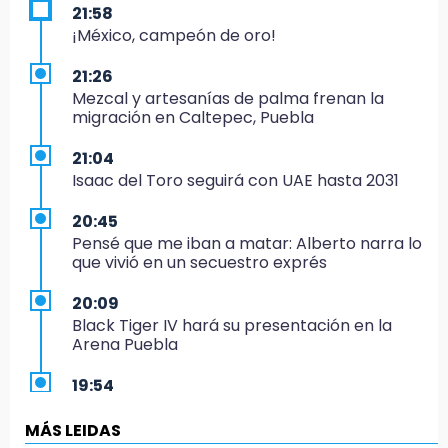
21:58
¡México, campeón de oro!
21:26
Mezcal y artesanías de palma frenan la
migración en Caltepec, Puebla
21:04
Isaac del Toro seguirá con UAE hasta 2031
20:45
Pensé que me iban a matar: Alberto narra lo
que vivió en un secuestro exprés
20:09
Black Tiger IV hará su presentación en la
Arena Puebla
19:54
Investigación de ASE a Tlatehui y Cuautle no
es politiquería, es por posible desfalco al
MÁS LEIDAS
erario