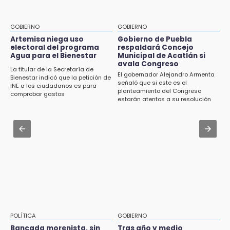
15:57
Armenta pide denunciar abusos en
Texmelucan abren convocatoria de Huertos
Academia Militarizada Ignacio Zaragoza
de Traspatio para grupos vulnerables
GOBIERNO
GOBIERNO
Jul 31 , 13:46
Artemisa niega uso
Gobierno de Puebla
15:43
electoral del programa
respaldará Concejo
Certifícate como operador de transporte en
Agua para el Bienestar
Municipal de Acatlán si
Investigan presunta reventa de más de 100
Icatep
avala Congreso
lotes en panteón de Tehuacán
La titular de la Secretaría de
El gobernador Alejandro Armenta
Bienestar indicó que la petición de
Jul 31 , 14:02
señaló que si este es el
INE a los ciudadanos es para
15:32
planteamiento del Congreso
Prepárate para lluvias intensas por frente
comprobar gastos
Roban bicicleta en menos de un minuto en
estarán atentos a su resolución
frío en Puebla
plaza de Libres
Jul 31 , 13:35
15:26
El mexicano Karim López firma contrato
Grupo armado asalta gasera en San Andrés
multianual con Memphis Grizzlies
Cholula
15:21
Texmelucan contará con más de 500
cámaras de videovigilancia
15:08
POLÍTICA
GOBIERNO
Huitzilan de Serdán espera hasta 30 mil
Bancada morenista, sin
Tras año y medio