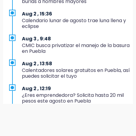
burlas a hombres mayores
17:20
Aug 2 , 15:36
Conductora se estampa contra vivienda y
Calendario lunar de agosto trae luna llena y
mata a trabajador en Tehuacán
eclipse
17:18
Aug 3 , 9:48
Advierten sanciones por estacionarse en
CMIC busca privatizar el manejo de la basura
avenida de Tlatlauquitepec
en Puebla
17:15
Aug 2 , 13:58
Profeco suspende Cimera Gym Club en
Calentadores solares gratuitos en Puebla, así
Cholula tras detectar cinco irregularidades
puedes solicitar el tuyo
16:51
Aug 2 , 12:19
Recuperan espacios deportivos en La
¿Eres emprendedora? Solicita hasta 20 mil
Libertad
pesos este agosto en Puebla
16:45
Aug 2 , 12:34
Sheinbaum entrega tarjetas de Pensión
Alumnos de la AMIZ Puebla son forzados a
Mujeres Bienestar en Naucalpan
reproducir violencias: activista
14:45