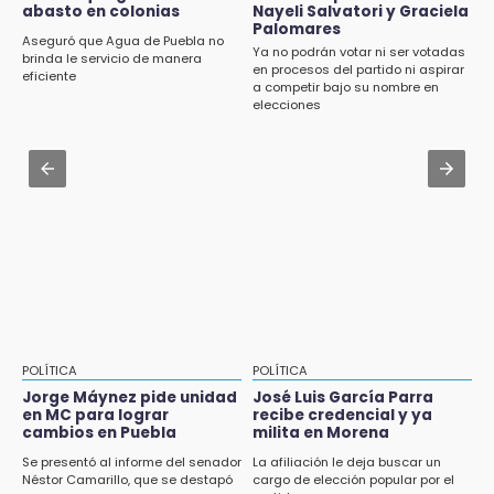
¡México vuelve a los Olímpicos!
abasto en colonias
Nayeli Salvatori y Graciela
Aug 2 , 10:42
Palomares
Cartonería da vida a la gastronomía en
Aseguró que Agua de Puebla no
Ya no podrán votar ni ser votadas
desfile de mojigangas de Atlixco 2026
brinda le servicio de manera
en procesos del partido ni aspirar
eficiente
a competir bajo su nombre en
Aug 3 , 18:05
elecciones
Gobierno busca nuevos vuelos para
aeropuerto; 4 de los 12 nuevos peligran
Aug 2 , 12:04
Gas LP baja en Puebla, aprovecha el precio
esta semana
POLÍTICA
POLÍTICA
Jorge Máynez pide unidad
José Luis García Parra
en MC para lograr
recibe credencial y ya
cambios en Puebla
milita en Morena
Se presentó al informe del senador
La afiliación le deja buscar un
Néstor Camarillo, que se destapó
cargo de elección popular por el