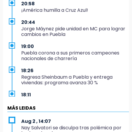
20:58
¡América humilla a Cruz Azul!
20:44
Jorge Máynez pide unidad en MC para lograr
cambios en Puebla
19:00
Puebla corona a sus primeros campeones
nacionales de charrería
18:26
Regresa Sheinbaum a Puebla y entrega
viviendas: programa avanza 30 %
18:11
México hace historia: tricampeón de
Centroamericanos
MÁS LEIDAS
17:24
Aug 2 , 14:07
El Quintalero: la panadería de Izúcar que
Nay Salvatori se disculpa tras polémica por
elabora pan de conejo para Santo Domingo