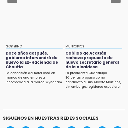
14:03
Aug 1 , 11:48
IBERO Puebla abre sus puertas con la
Huejotzingo tiene nuevo secretario de
primera edición de FLIP
Seguridad Ciudadana: llega otro marino al
cargo
13:59
Puebla, segundo nacional con tasa más alta
de muertes por diabetes
GOBIERNO
MUNICIPIOS
Doce años después,
Cabildo de Acatlán
13:54
gobierno intervendrá de
rechaza propuesta de
Falla convocatoria de inconformes de
nuevo la Ex-Hacienda de
nuevo secretario general
Acatlán durante gira de Armenta en Chila
Chautla
de la alcaldesa
La concesión del hotel está en
La presidenta Guadalupe
manos de una empresa
Bárcenas propuso como
13:48
incorporada a la marca Wyndham
candidato a Luis Alberto Martínez,
Estado de México llevará su cultura al
sin embargo, regidores expusieron
Festival Cervantino 2026
su inconformidad ya que fue la
única propuesta
13:26
Ya instalan más de 2 mil luces para fiestas
patrias en el Centro Histórico
SIGUENOS EN NUESTRAS REDES SOCIALES