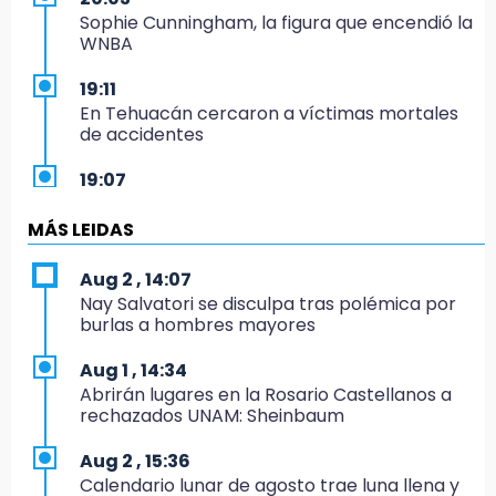
Sophie Cunningham, la figura que encendió la
WNBA
19:11
En Tehuacán cercaron a víctimas mortales
de accidentes
19:07
Evidenciaron presunta patrulla clonada de la
PGR sobre la Cuacnopalan-Oaxaca
MÁS LEIDAS
19:04
Aug 2 , 14:07
Directora de Orquesta Symphonia UDLAP
Nay Salvatori se disculpa tras polémica por
dirige agrupaciones de talla internacional
burlas a hombres mayores
18:14
Aug 1 , 14:34
EE. UU. Sub-20 avanza a la final de
Abrirán lugares en la Rosario Castellanos a
CONCACAF
rechazados UNAM: Sheinbaum
17:50
Aug 2 , 15:36
Van 17 denuncias por delitos ambientales,
Calendario lunar de agosto trae luna llena y