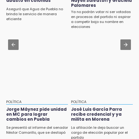
¡México vuelve a los Olímpicos!
abasto en colonias
Nayeli Salvatori y Graciela
Aug 2 , 10:42
Palomares
Cartonería da vida a la gastronomía en
Aseguró que Agua de Puebla no
Ya no podrán votar ni ser votadas
desfile de mojigangas de Atlixco 2026
brinda le servicio de manera
en procesos del partido ni aspirar
eficiente
a competir bajo su nombre en
Aug 2 , 12:04
elecciones
Gas LP baja en Puebla, aprovecha el precio
esta semana
Aug 3 , 18:05
Gobierno busca nuevos vuelos para
aeropuerto; 4 de los 12 nuevos peligran
POLÍTICA
POLÍTICA
Jorge Máynez pide unidad
José Luis García Parra
en MC para lograr
recibe credencial y ya
cambios en Puebla
milita en Morena
Se presentó al informe del senador
La afiliación le deja buscar un
Néstor Camarillo, que se destapó
cargo de elección popular por el
partido