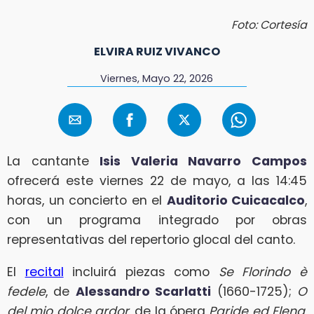
Foto: Cortesía
ELVIRA RUIZ VIVANCO
Viernes, Mayo 22, 2026
La cantante
Isis Valeria Navarro Campos
ofrecerá este viernes 22 de mayo, a las 14:45
horas, un concierto en el
Auditorio Cuicacalco
,
con un programa integrado por obras
representativas del repertorio glocal del canto.
El
recital
incluirá piezas como
Se Florindo è
fedele
, de
Alessandro Scarlatti
(1660-1725);
O
del mio dolce ardor
, de la ópera
Paride ed Elena
,