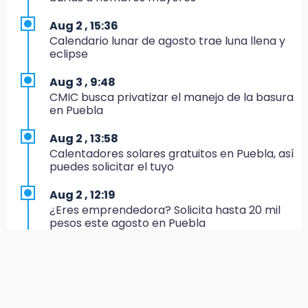
17:20
Aug 2 , 15:36
Conductora se estampa contra vivienda y
Calendario lunar de agosto trae luna llena y
mata a trabajador en Tehuacán
eclipse
17:18
Aug 3 , 9:48
Advierten sanciones por estacionarse en
CMIC busca privatizar el manejo de la basura
avenida de Tlatlauquitepec
en Puebla
17:15
Aug 2 , 13:58
Profeco suspende Cimera Gym Club en
Calentadores solares gratuitos en Puebla, así
Cholula tras detectar cinco irregularidades
puedes solicitar el tuyo
16:51
Aug 2 , 12:19
Recuperan espacios deportivos en La
¿Eres emprendedora? Solicita hasta 20 mil
Libertad
pesos este agosto en Puebla
16:45
Aug 2 , 12:34
Sheinbaum entrega tarjetas de Pensión
Alumnos de la AMIZ Puebla son forzados a
Mujeres Bienestar en Naucalpan
reproducir violencias: activista
14:45
Aug 3 , 11:07