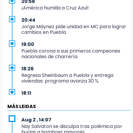
20:58
¡América humilla a Cruz Azul!
20:44
Jorge Máynez pide unidad en MC para lograr
cambios en Puebla
19:00
Puebla corona a sus primeros campeones
nacionales de charrería
18:26
Regresa Sheinbaum a Puebla y entrega
viviendas: programa avanza 30 %
18:11
México hace historia: tricampeón de
Centroamericanos
MÁS LEIDAS
17:24
Aug 2 , 14:07
El Quintalero: la panadería de Izúcar que
Nay Salvatori se disculpa tras polémica por
elabora pan de conejo para Santo Domingo
burlas a hombres mayores