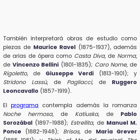
También interpretará obras de estudio como
piezas de
Maurice Ravel
(1875-1937), además
de arias de ópera como
Casta Diva
, de
Norma
,
de
Vincenzo Bellini
(1801-1835);
Caro Nome
, de
Rigoletto
, de
Giuseppe Verdi
(1813-1901); y
Stridono Lassù
, de
Pagliacci
, de
Ruggero
Leoncavallo
(1857-1919).
El
programa
contempla además la romanza
Noche hermosa
, de
Katiuska
, de
Pablo
Sorozábal
(1897-1988);
Estrellita
, de
Manuel M.
Ponce
(1882-1948);
Brisas
, de
María Grever