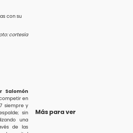
oto: cortesía
r Salomón
 competir en
27 siempre y
Más para ver
spalde; sin
lizando una
avés de las