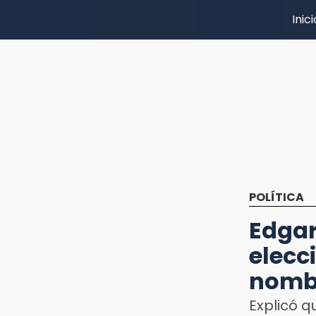
Inici
POLÍTICA
Edga
elecc
nomb
Explicó q