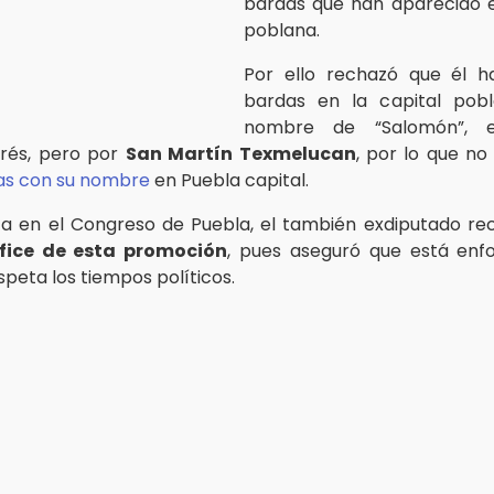
bardas que han aparecido e
poblana.
Por ello rechazó que él h
bardas en la capital pob
nombre de “Salomón”, e
erés, pero por
San Martín Texmelucan
, por lo que no
as con su nombre
en Puebla capital.
ta en el Congreso de Puebla, el también exdiputado r
ífice de esta promoción
, pues aseguró que está enf
speta los tiempos políticos.