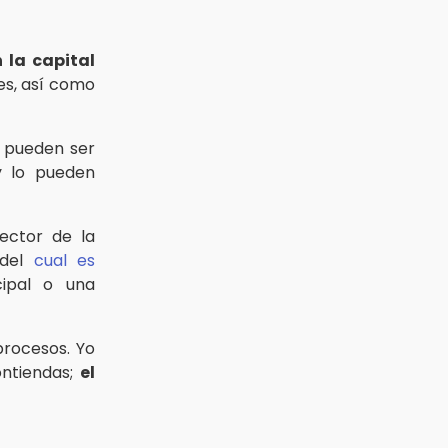
 la capital
es, así como
o pueden ser
y lo pueden
ector de la
 del
cual es
cipal o una
procesos. Yo
ontiendas;
el