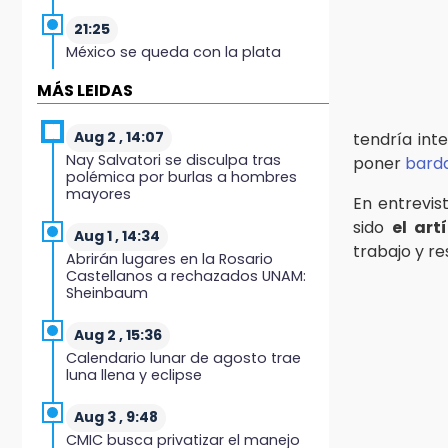
21:25
México se queda con la plata
MÁS LEIDAS
20:35
NFL México: arranca cuenta
regresiva por boletos
Aug 2 , 14:07
tendría int
Nay Salvatori se disculpa tras
poner
bard
20:03
polémica por burlas a hombres
mayores
Sophie Cunningham, la figura que
En entrevis
encendió la WNBA
sido
el art
Aug 1 , 14:34
trabajo y re
19:11
Abrirán lugares en la Rosario
Castellanos a rechazados UNAM:
En Tehuacán cercaron a víctimas
Sheinbaum
mortales de accidentes
Aug 2 , 15:36
19:07
Calendario lunar de agosto trae
Evidenciaron presunta patrulla
luna llena y eclipse
clonada de la PGR sobre la
Cuacnopalan-Oaxaca
Aug 3 , 9:48
19:04
CMIC busca privatizar el manejo