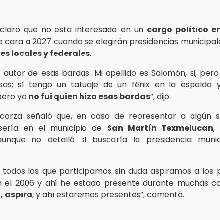
aclaró que no está interesado en un
cargo político en
de cara a 2027 cuando se elegirán presidencias municipal
es locales y federales
.
el autor de esas bardas. Mi apellido es Salomón, si, per
as; sí tengo un tatuaje de un fénix en la espalda 
 pero yo
no fui quien hizo esas bardas
”, dijo.
corza señaló que, en caso de representar a algún s
 sería en el municipio de
San Martín Texmelucan
,
aunque no detalló si buscaría la presidencia muni
a, todos los que participamos sin duda aspiramos a los 
en el 2006 y ahí he estado presente durante muchas c
, aspira
, y ahí estaremos presentes”, comentó.