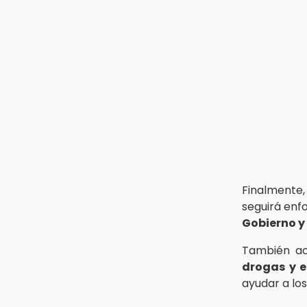
IBERO Puebla abre sus puertas con
la primera edición de FLIP
13:59
Puebla, segundo nacional con
tasa más alta de muertes por
diabetes
Finalmente
seguirá enf
Gobierno y
También ac
drogas y e
ayudar a lo