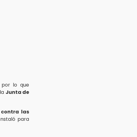
, por lo que
 la
Junta de
a
contra las
instaló para