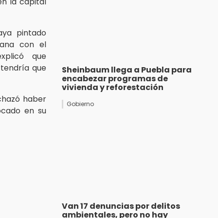
n la capital
aya pintado
lana con el
xplicó que
 tendría que
Sheinbaum llega a Puebla para
encabezar programas de
vivienda y reforestación
echazó haber
Gobierno
ocado en su
Van 17 denuncias por delitos
ambientales, pero no hay