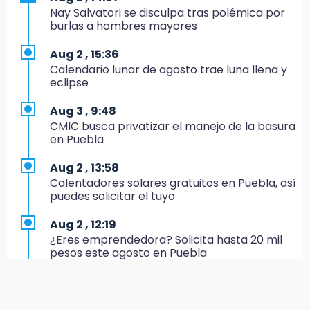
México hace historia: tricampeón de
Nay Salvatori se disculpa tras polémica por
Centroamericanos
burlas a hombres mayores
17:24
Aug 2 , 15:36
El Quintalero: la panadería de Izúcar que
Calendario lunar de agosto trae luna llena y
elabora pan de conejo para Santo Domingo
eclipse
17:20
Aug 3 , 9:48
Conductora se estampa contra vivienda y
CMIC busca privatizar el manejo de la basura
mata a trabajador en Tehuacán
en Puebla
17:18
Aug 2 , 13:58
Advierten sanciones por estacionarse en
Calentadores solares gratuitos en Puebla, así
avenida de Tlatlauquitepec
puedes solicitar el tuyo
17:15
Aug 2 , 12:19
Profeco suspende Cimera Gym Club en
¿Eres emprendedora? Solicita hasta 20 mil
Cholula tras detectar cinco irregularidades
pesos este agosto en Puebla
16:51
Aug 3 , 11:07
Recuperan espacios deportivos en La
Aprovecha; Volkswagen abre vacantes para
Libertad
estudiantes con apoyo de 6 mil pesos