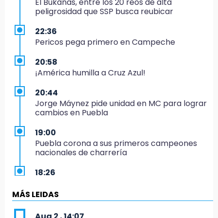
El Bukanas, entre los 20 reos de alta
peligrosidad que SSP busca reubicar
22:36
Pericos pega primero en Campeche
20:58
¡América humilla a Cruz Azul!
20:44
Jorge Máynez pide unidad en MC para lograr
cambios en Puebla
19:00
Puebla corona a sus primeros campeones
nacionales de charrería
18:26
Regresa Sheinbaum a Puebla y entrega
viviendas: programa avanza 30 %
MÁS LEIDAS
18:11
Aug 2 , 14:07