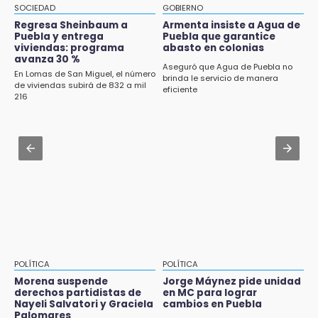
Carrera de la Tortilla
SOCIEDAD
GOBIERNO
Regresa Sheinbaum a
Armenta insiste a Agua de
Aug 2 , 10:42
Puebla y entrega
Puebla que garantice
Cartonería da vida a la gastronomía en
viviendas: programa
abasto en colonias
avanza 30 %
desfile de mojigangas de Atlixco 2026
Aseguró que Agua de Puebla no
En Lomas de San Miguel, el número
brinda le servicio de manera
de viviendas subirá de 832 a mil
Aug 3 , 18:05
eficiente
216
Gobierno busca nuevos vuelos para
aeropuerto; 4 de los 12 nuevos peligran
Aug 2 , 12:04
Gas LP baja en Puebla, aprovecha el precio
esta semana
POLÍTICA
POLÍTICA
Morena suspende
Jorge Máynez pide unidad
derechos partidistas de
en MC para lograr
Nayeli Salvatori y Graciela
cambios en Puebla
Palomares