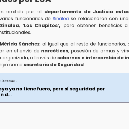
ón emitida por el
departamento de Justicia esta
varios funcionarios de
Sinaloa
se relacionaron con una 
Sinaloa
,
‘Los Chapitos’,
para obtener beneficios a
nstitucionales.
 Mérida Sánchez
, al igual que al resto de funcionarios,
ar en el envió de
narcóticos
, posesión de armas y vín
a organizada, a través de
sobornos e intercambio de i
ungió como
secretario de
Seguridad
.
nteresar:
a ya no tiene fuero, pero sí seguridad por
 d...