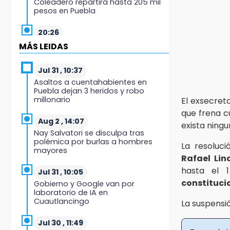
Coleadero repartirá hasta 205 mil
pesos en Puebla
20:26
Hombre es asesinado a balazos
MÁS LEIDAS
en el centro de Tenampulco
Jul 31 , 10:37
19:49
Asaltos a cuentahabientes en
BUAP pagó 74 millones por 25
Puebla dejan 3 heridos y robo
nuevos autobuses del STU
millonario
El exsecret
que frena c
19:33
Aug 2 , 14:07
exista ningu
Hallan sin vida a mujer y sus dos
Nay Salvatori se disculpa tras
hijos en vivienda de Huauchinango
polémica por burlas a hombres
La resoluc
mayores
Rafael Lin
19:27
hasta el 
Identifican a dos hermanos
Jul 31 , 10:05
asesinados cerca de la Central de
constituci
Gobierno y Google van por
Abastos de Huixcolotla
laboratorio de IA en
Cuautlancingo
La suspensió
19:22
Supervisa rectora Lilia Cedillo
Jul 30 , 11:49
proceso de inscripción del nivel