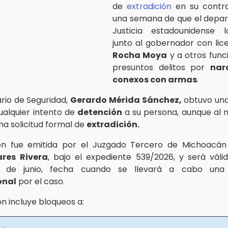
de
extradición
en su contr
una semana de que el depa
Justicia estadounidense l
junto al gobernador con lic
Rocha Moya
y a otros funci
presuntos delitos por
nar
conexos con armas
.
ario de Seguridad,
Gerardo Mérida Sánchez,
obtuvo una
ualquier intento de
detención
a su persona, aunque al
na solicitud formal de
extradición.
ión fue emitida por el Juzgado Tercero de Michoacán 
ares Rivera
, bajo el expediente 539/2026, y será vál
1 de junio, fecha cuando se llevará a cabo un
onal
por el caso.
n incluye bloqueos a: