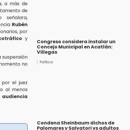
a, a más de
rtamento de
o señalara,
encia
Rubén
onarios, por
cotráfico
y
Congreso considera instalar un
Concejo Municipal en Acatlán:
Villegas
 suspensión
Política
 momento no
por el juez
ido al menos
a
audiencia
Condena Sheinbaum dichos de
Palomares y Salvatori vs adultos