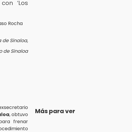
 con ‘Los
 de Sinaloa,
o de Sinaloa
 exsecretario
Más para ver
aloa
, obtuvo
ara frenar
cedimiento