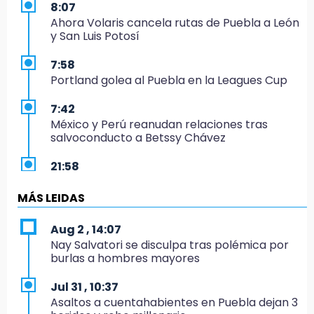
8:07
Ahora Volaris cancela rutas de Puebla a León
y San Luis Potosí
7:58
Portland golea al Puebla en la Leagues Cup
7:42
México y Perú reanudan relaciones tras
salvoconducto a Betssy Chávez
21:58
¡México, campeón de oro!
MÁS LEIDAS
21:26
Mezcal y artesanías de palma frenan la
Aug 2 , 14:07
migración en Caltepec, Puebla
Nay Salvatori se disculpa tras polémica por
burlas a hombres mayores
21:04
Isaac del Toro seguirá con UAE hasta 2031
Jul 31 , 10:37
Asaltos a cuentahabientes en Puebla dejan 3
20:45