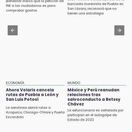
Bienestar indicó que la petición de
Inscríbete al programa de liderazgo juvenil
Jul 31 , 13:46
bancada morenista de Puebla en
INE a los ciudadanos es para
en Puebla
San Lázaro, reconoció que no
Certifícate como operador de transporte en
comprobar gastos
tienen una estrategia
Icatep
16:31
Tras año y medio arrancará construcción del
Jul 31 , 14:02
Ecoparque Tlalli-Malinche
Prepárate para lluvias intensas por frente
frío en Puebla
16:01
Artemisa niega uso electoral del programa
Agua para el Bienestar
15:57
Texmelucan abren convocatoria de Huertos
de Traspatio para grupos vulnerables
ECONOMÍA
MUNDO
Ahora Volaris cancela
México y Perú reanudan
15:43
rutas de Puebla a León y
relaciones tras
Investigan presunta reventa de más de 100
San Luis Potosí
salvoconducto a Betssy
lotes en panteón de Tehuacán
Chávez
La aerolínea abrirá rutas a
La exfuncionaria es señalada por
Acapulco, Chicago-O’Hare y Puerto
participan en el autogolpe de
15:32
Escondido
Estado de 2022
Roban bicicleta en menos de un minuto en
plaza de Libres