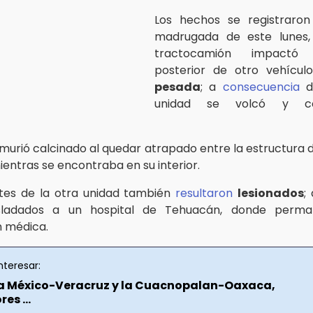
Los hechos se registraron
madrugada de este lunes
tractocamión impactó
posterior de otro vehícu
pesada
; a
consecuencia
de
unidad se volcó y c
urió calcinado al quedar atrapado entre la estructura 
mientras se encontraba en su interior.
ntes de la otra unidad también
resultaron
lesionados
;
asladados a un hospital de Tehuacán, donde perma
 médica.
nteresar:
la México-Veracruz y la Cuacnopalan-Oaxaca,
es ...