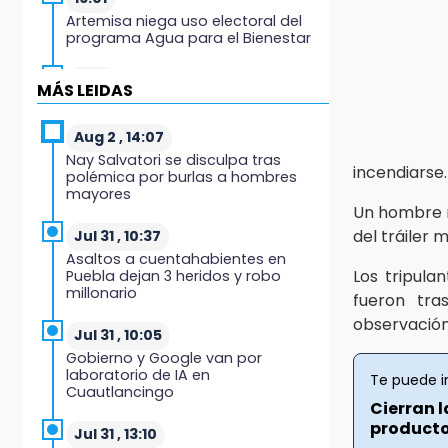
Artemisa niega uso electoral del
programa Agua para el Bienestar
15:57
MÁS LEIDAS
Texmelucan abren convocatoria
de Huertos de Traspatio para
grupos vulnerables
Aug 2 , 14:07
Nay Salvatori se disculpa tras
incendiarse.
polémica por burlas a hombres
15:43
mayores
Investigan presunta reventa de
Un hombre m
más de 100 lotes en panteón de
del tráiler 
Tehuacán
Jul 31 , 10:37
Asaltos a cuentahabientes en
Los tripula
Puebla dejan 3 heridos y robo
15:32
millonario
fueron tr
Roban bicicleta en menos de un
minuto en plaza de Libres
observación
Jul 31 , 10:05
Gobierno y Google van por
15:26
laboratorio de IA en
Te puede i
Grupo armado asalta gasera en
Cuautlancingo
San Andrés Cholula
Cierran 
productor
Jul 31 , 13:10
15:21