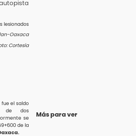
autopista
lan-Oaxaca
oto: Cortesía
 fue el saldo
n de dos
Más para ver
iormente se
49+600 de la
Oaxaca.