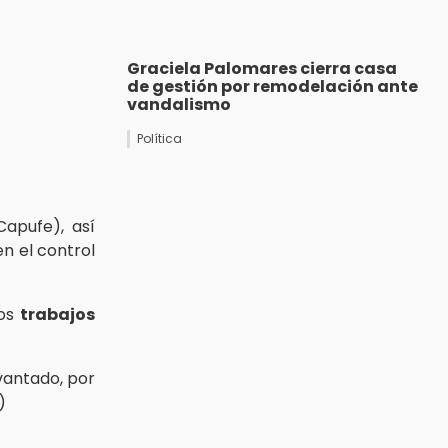
Graciela Palomares cierra casa
de gestión por remodelación ante
vandalismo
Política
apufe), así
n el control
los
trabajos
evantado, por
)