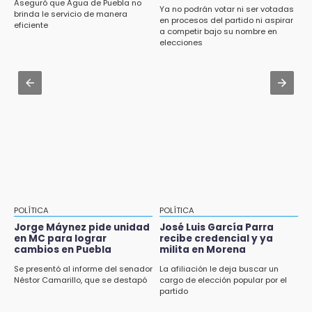
Cartonería da vida a la gastronomía en
Aseguró que Agua de Puebla no
Ya no podrán votar ni ser votadas
desfile de mojigangas de Atlixco 2026
brinda le servicio de manera
en procesos del partido ni aspirar
eficiente
a competir bajo su nombre en
Aug 3 , 18:05
elecciones
Gobierno busca nuevos vuelos para
aeropuerto; 4 de los 12 nuevos peligran
Aug 2 , 12:04
Gas LP baja en Puebla, aprovecha el precio
esta semana
POLÍTICA
POLÍTICA
Jorge Máynez pide unidad
José Luis García Parra
en MC para lograr
recibe credencial y ya
cambios en Puebla
milita en Morena
Se presentó al informe del senador
La afiliación le deja buscar un
Néstor Camarillo, que se destapó
cargo de elección popular por el
partido