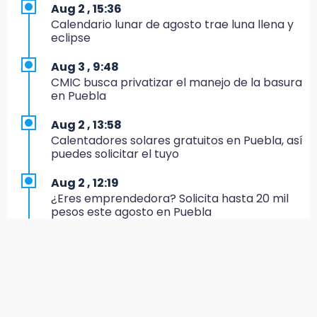
17:20
Aug 2 , 15:36
Conductora se estampa contra vivienda y
Calendario lunar de agosto trae luna llena y
mata a trabajador en Tehuacán
eclipse
17:18
Aug 3 , 9:48
Advierten sanciones por estacionarse en
CMIC busca privatizar el manejo de la basura
avenida de Tlatlauquitepec
en Puebla
17:15
Aug 2 , 13:58
Profeco suspende Cimera Gym Club en
Calentadores solares gratuitos en Puebla, así
Cholula tras detectar cinco irregularidades
puedes solicitar el tuyo
16:51
Aug 2 , 12:19
Recuperan espacios deportivos en La
¿Eres emprendedora? Solicita hasta 20 mil
Libertad
pesos este agosto en Puebla
16:45
Aug 2 , 12:34
Sheinbaum entrega tarjetas de Pensión
Alumnos de la AMIZ Puebla son forzados a
Mujeres Bienestar en Naucalpan
reproducir violencias: activista
14:45
Aug 3 , 11:07
Ejecutan a dos hombres dentro de un
Aprovecha; Volkswagen abre vacantes para