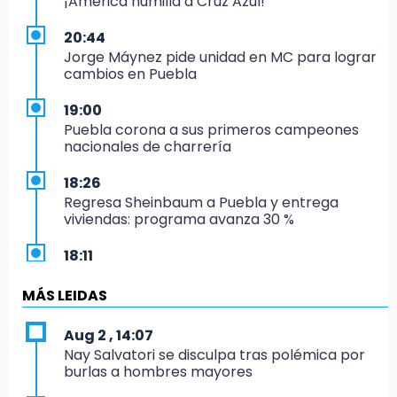
¡América humilla a Cruz Azul!
20:44
Jorge Máynez pide unidad en MC para lograr
cambios en Puebla
19:00
Puebla corona a sus primeros campeones
nacionales de charrería
18:26
Regresa Sheinbaum a Puebla y entrega
viviendas: programa avanza 30 %
18:11
México hace historia: tricampeón de
Centroamericanos
MÁS LEIDAS
17:24
Aug 2 , 14:07
El Quintalero: la panadería de Izúcar que
Nay Salvatori se disculpa tras polémica por
elabora pan de conejo para Santo Domingo
burlas a hombres mayores