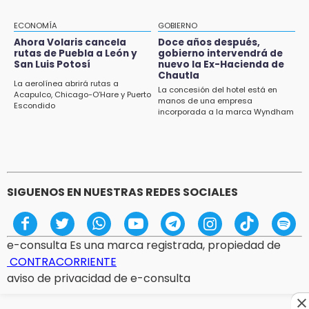
14:06
ECONOMÍA
GOBIERNO
Piden ayuda en Chignahuapan para
Ahora Volaris cancela
Doce años después,
rutas de Puebla a León y
gobierno intervendrá de
identificar a hombre hospitalizado
San Luis Potosí
nuevo la Ex-Hacienda de
Chautla
14:03
La aerolínea abrirá rutas a
La concesión del hotel está en
Acapulco, Chicago-O’Hare y Puerto
IBERO Puebla abre sus puertas con la
manos de una empresa
Escondido
primera edición de FLIP
incorporada a la marca Wyndham
13:59
Puebla, segundo nacional con tasa más alta
de muertes por diabetes
SIGUENOS EN NUESTRAS REDES SOCIALES
e-consulta Es una marca registrada, propiedad de
CONTRACORRIENTE
aviso de privacidad de e-consulta