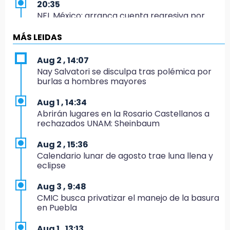
20:35
NFL México: arranca cuenta regresiva por
boletos
MÁS LEIDAS
20:03
Sophie Cunningham, la figura que encendió la
Aug 2 , 14:07
WNBA
Nay Salvatori se disculpa tras polémica por
burlas a hombres mayores
19:11
En Tehuacán cercaron a víctimas mortales
Aug 1 , 14:34
de accidentes
Abrirán lugares en la Rosario Castellanos a
rechazados UNAM: Sheinbaum
19:07
Evidenciaron presunta patrulla clonada de la
Aug 2 , 15:36
PGR sobre la Cuacnopalan-Oaxaca
Calendario lunar de agosto trae luna llena y
eclipse
19:04
Directora de Orquesta Symphonia UDLAP
Aug 3 , 9:48
dirige agrupaciones de talla internacional
CMIC busca privatizar el manejo de la basura
en Puebla
18:14
EE. UU. Sub-20 avanza a la final de
Aug 1 , 13:13