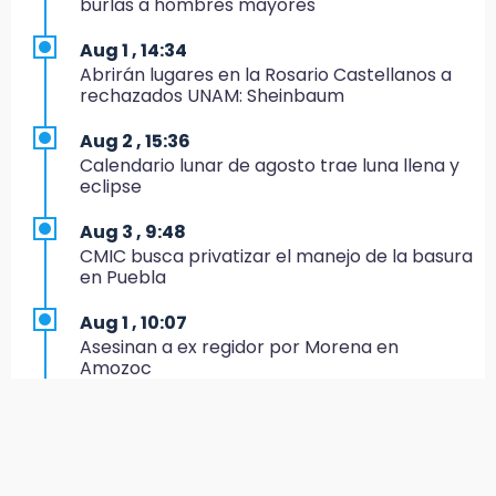
burlas a hombres mayores
CONCACAF
Aug 1 , 14:34
17:50
Abrirán lugares en la Rosario Castellanos a
Van 17 denuncias por delitos ambientales,
rechazados UNAM: Sheinbaum
pero no hay detenidos por incendios
Aug 2 , 15:36
17:01
Calendario lunar de agosto trae luna llena y
Vecinos de Atlixco-Metepec denuncian
eclipse
inseguridad en caminos alternos por obra
carretera
Aug 3 , 9:48
CMIC busca privatizar el manejo de la basura
16:52
en Puebla
Vacían negocio de ropa en Tehuacán;
pérdidas superan los 100 mil pesos
Aug 1 , 10:07
Asesinan a ex regidor por Morena en
16:49
Amozoc
Volcadura de tráiler provoca cierre total en
autopista Orizaba-Puebla
Aug 1 , 13:13
Feria de Teziutlán 2026: inicia con 16 días de
16:48
actividades en la Sierra Nororiental
Por segundo día, podan árboles en zona del
parque de Paseo de San Francisco