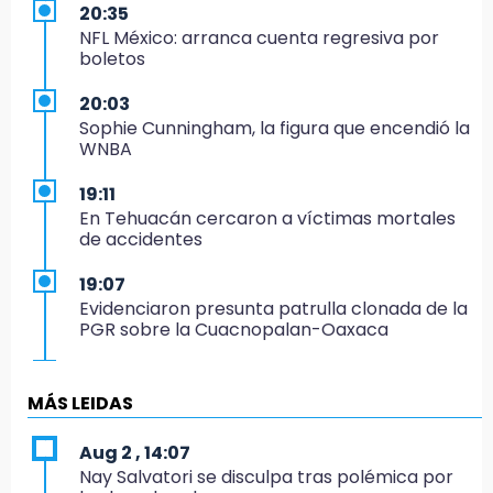
20:35
NFL México: arranca cuenta regresiva por
boletos
20:03
Sophie Cunningham, la figura que encendió la
WNBA
19:11
En Tehuacán cercaron a víctimas mortales
de accidentes
19:07
Evidenciaron presunta patrulla clonada de la
PGR sobre la Cuacnopalan-Oaxaca
19:04
Directora de Orquesta Symphonia UDLAP
MÁS LEIDAS
dirige agrupaciones de talla internacional
Aug 2 , 14:07
18:14
Nay Salvatori se disculpa tras polémica por
EE. UU. Sub-20 avanza a la final de