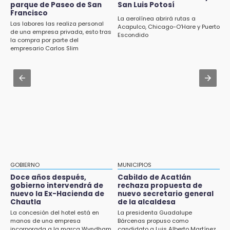
pagos tras concluir la zafra
parque de Paseo de San
San Luis Potosí
Francisco
Aug 2 , 14:47
La aerolínea abrirá rutas a
14:06
Las labores las realiza personal
Gobierno de Puebla contrató al Inecol para
Acapulco, Chicago-O’Hare y Puerto
Piden ayuda en Chignahuapan para
de una empresa privada, esto tras
Escondido
elaborar la MIA del Cablebús
la compra por parte del
identificar a hombre hospitalizado
empresario Carlos Slim
Aug 3 , 11:07
14:03
Aprovecha; Volkswagen abre vacantes para
IBERO Puebla abre sus puertas con la
estudiantes con apoyo de 6 mil pesos
primera edición de FLIP
Aug 1 , 11:48
13:59
Huejotzingo tiene nuevo secretario de
Puebla, segundo nacional con tasa más alta
Seguridad Ciudadana: llega otro marino al
de muertes por diabetes
cargo
13:54
Falla convocatoria de inconformes de
GOBIERNO
MUNICIPIOS
Acatlán durante gira de Armenta en Chila
Doce años después,
Cabildo de Acatlán
gobierno intervendrá de
rechaza propuesta de
13:48
nuevo la Ex-Hacienda de
nuevo secretario general
Estado de México llevará su cultura al
Chautla
de la alcaldesa
Festival Cervantino 2026
La concesión del hotel está en
La presidenta Guadalupe
manos de una empresa
Bárcenas propuso como
incorporada a la marca Wyndham
candidato a Luis Alberto Martínez,