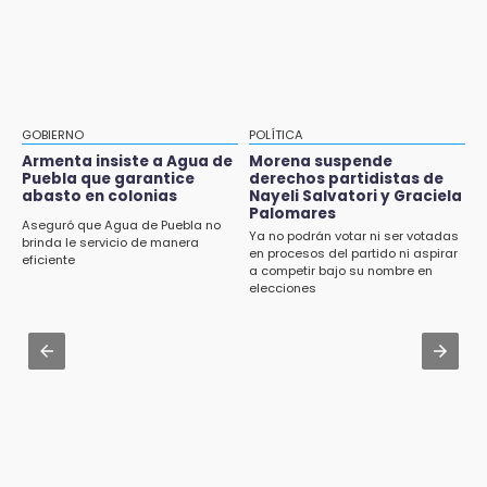
9:18
Aug 2 , 15:46
Sheinbaum llega a Puebla para encabezar
Mujeres de Coapan celebran su cultura en la
programas de vivienda y reforestación
Carrera de la Tortilla
9:03
Aug 2 , 14:06
Muere Jorge Messi
Identifican a dos víctimas de fatal volcadura
GOBIERNO
POLÍTICA
en barranco de Pantepec
Armenta insiste a Agua de
Morena suspende
8:21
Puebla que garantice
derechos partidistas de
¡México vuelve a los Olímpicos!
abasto en colonias
Nayeli Salvatori y Graciela
Aug 2 , 10:42
Palomares
Cartonería da vida a la gastronomía en
Aseguró que Agua de Puebla no
Ya no podrán votar ni ser votadas
desfile de mojigangas de Atlixco 2026
brinda le servicio de manera
en procesos del partido ni aspirar
eficiente
a competir bajo su nombre en
Aug 3 , 18:05
elecciones
Gobierno busca nuevos vuelos para
aeropuerto; 4 de los 12 nuevos peligran
Aug 2 , 12:04
Gas LP baja en Puebla, aprovecha el precio
esta semana