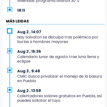
viviendas: programa avanza 30 %
18:11
México hace historia: tricampeón de
Centroamericanos
MÁS LEIDAS
17:24
Aug 2 , 14:07
El Quintalero: la panadería de Izúcar que
Nay Salvatori se disculpa tras polémica por
elabora pan de conejo para Santo Domingo
burlas a hombres mayores
17:20
Aug 2 , 15:36
Conductora se estampa contra vivienda y
Calendario lunar de agosto trae luna llena y
mata a trabajador en Tehuacán
eclipse
17:18
Aug 3 , 9:48
Advierten sanciones por estacionarse en
CMIC busca privatizar el manejo de la basura
avenida de Tlatlauquitepec
en Puebla
17:15
Aug 2 , 13:58
Profeco suspende Cimera Gym Club en
Calentadores solares gratuitos en Puebla, así
Cholula tras detectar cinco irregularidades
puedes solicitar el tuyo