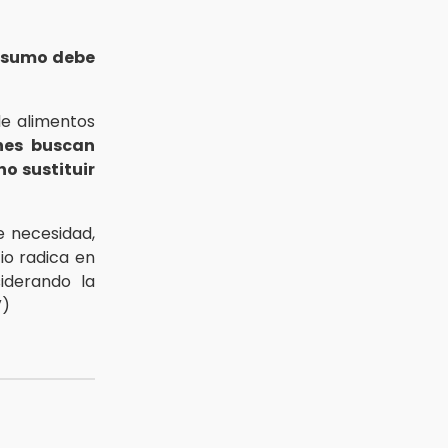
nsumo debe
e alimentos
nes buscan
no sustituir
e necesidad,
io radica en
iderando la
V)