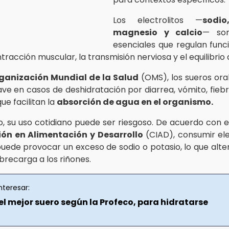
Los electrolitos —
sodio
magnesio y calcio
— son
esenciales que regulan funci
racción muscular, la transmisión nerviosa y el equilibrio d
ganización Mundial de la Salud
(OMS), los sueros or
ve en casos de deshidratación por diarrea, vómito, fiebr
que facilitan la
absorción de agua en el organismo.
, su uso cotidiano puede ser riesgoso. De acuerdo con 
ión en Alimentación y Desarrollo
(CIAD), consumir elec
uede provocar un exceso de sodio o potasio, lo que alter
obrecarga a los riñones.
nteresar:
el mejor suero según la Profeco, para hidratarse