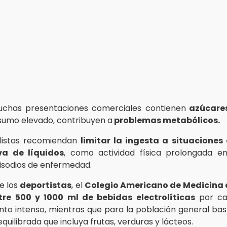
chas presentaciones comerciales contienen
azúcare
sumo elevado, contribuyen a
problemas metabólicos.
listas recomiendan
limitar la ingesta a situaciones
iva de líquidos
, como actividad física prolongada e
pisodios de enfermedad.
e los
deportistas
, el
Colegio Americano de Medicina 
tre 500 y 1000 ml de bebidas electrolíticas
por ca
to intenso, mientras que para la población general ba
equilibrada que incluya frutas, verduras y lácteos.