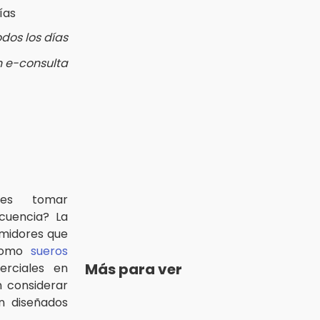
odos los días
n e-consulta
es tomar
cuencia? La
midores que
como
sueros
Más para ver
rciales en
in considerar
n diseñados