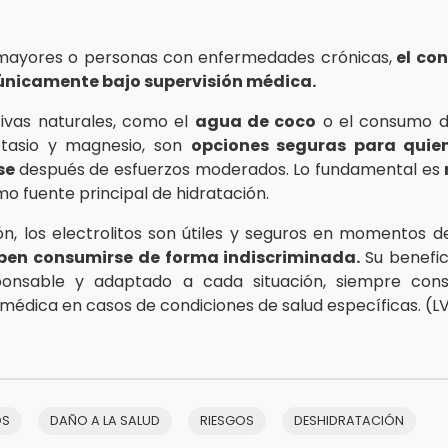
 mayores o personas con enfermedades crónicas,
el co
 únicamente bajo supervisión médica.
tivas naturales, como el
agua de coco
o el consumo d
otasio y magnesio, son
opciones seguras para quie
se
después de esfuerzos moderados. Lo fundamental es
o fuente principal de hidratación.
ón, los electrolitos son útiles y seguros en momentos d
ben consumirse de forma indiscriminada.
Su benefic
ponsable y adaptado a cada situación, siempre cons
 médica en casos de condiciones de salud específicas. (L
OS
DAÑO A LA SALUD
RIESGOS
DESHIDRATACIÓN