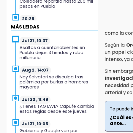
Coleadero repartirá hasta 205 mil
pesos en Puebla
20:26
Hombre es asesinado a balazos
MÁS LEIDAS
en el centro de Tenampulco
como la cont
Jul 31 , 10:37
19:49
Según la
Or
Asaltos a cuentahabientes en
BUAP pagó 74 millones por 25
un papel cla
Puebla dejan 3 heridos y robo
nuevos autobuses del STU
millonario
intenso, ya 
19:33
Aug 2 , 14:07
Sin embargo
Hallan sin vida a mujer y sus dos
Nay Salvatori se disculpa tras
Investigac
hijos en vivienda de Huauchinango
polémica por burlas a hombres
necesidad p
mayores
19:27
arterial y s
Identifican a dos hermanos
Jul 30 , 11:49
asesinados cerca de la Central de
¿Tienes TAG IAVE? Capufe cambia
Abastos de Huixcolotla
Te puede i
estas reglas desde este jueves
¿Cuál es 
19:22
ante...
Jul 31 , 10:05
Supervisa rectora Lilia Cedillo
Gobierno y Google van por
proceso de inscripción del nivel