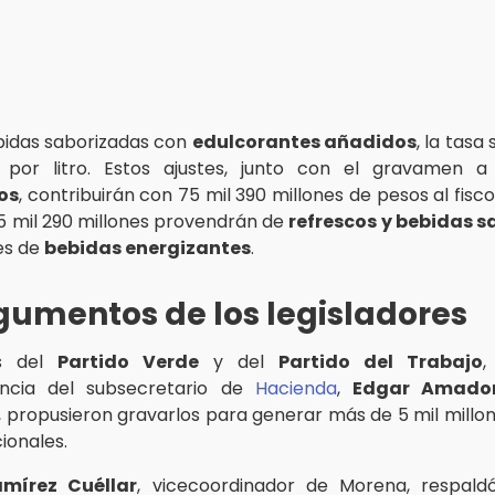
bidas saborizadas con
edulcorantes añadidos
, la tasa
 por litro. Estos ajustes, junto con el gravamen 
os
, contribuirán con 75 mil 390 millones de pesos al fisc
75 mil 290 millones provendrán de
refrescos y bebidas 
nes de
bebidas energizantes
.
gumentos de los legisladores
es del
Partido Verde
y del
Partido del Trabajo
,
ncia del subsecretario de
Hacienda
,
Edgar Amado
 propusieron gravarlos para generar más de 5 mil millo
ionales.
amírez Cuéllar
, vicecoordinador de Morena, respaldó