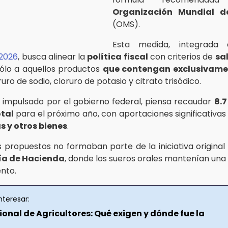
Organización Mundial d
(OMS).
Esta medida, integrada
2026
, busca alinear la
política fiscal
con criterios de
sa
ólo a aquellos productos
que contengan exclusivame
ruro de sodio, cloruro de potasio y citrato trisódico.
, impulsado por el gobierno federal, piensa recaudar
8.7
otal
para el próximo año, con aportaciones significativa
 y otros bienes
.
 propuestos no formaban parte de la iniciativa original
ía de Hacienda
, donde los sueros orales mantenían una 
ento.
nteresar:
onal de Agricultores: Qué exigen y dónde fue la