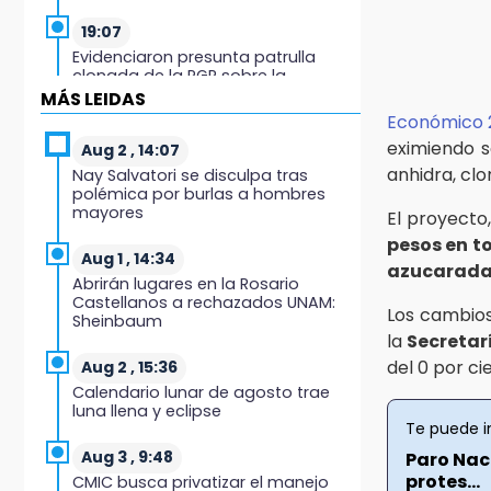
19:07
Evidenciaron presunta patrulla
clonada de la PGR sobre la
Cuacnopalan-Oaxaca
MÁS LEIDAS
Económico 
19:04
eximiendo s
Aug 2 , 14:07
Directora de Orquesta Symphonia
anhidra, clo
Nay Salvatori se disculpa tras
UDLAP dirige agrupaciones de talla
polémica por burlas a hombres
internacional
mayores
El proyecto
pesos en t
18:14
Aug 1 , 14:34
azucaradas
EE. UU. Sub-20 avanza a la final de
Abrirán lugares en la Rosario
CONCACAF
Castellanos a rechazados UNAM:
Los cambios
Sheinbaum
17:50
la
Secretar
Van 17 denuncias por delitos
del 0 por ci
Aug 2 , 15:36
ambientales, pero no hay
Calendario lunar de agosto trae
detenidos por incendios
luna llena y eclipse
Te puede i
17:01
Aug 3 , 9:48
Paro Naci
Vecinos de Atlixco-Metepec
protes...
CMIC busca privatizar el manejo
denuncian inseguridad en