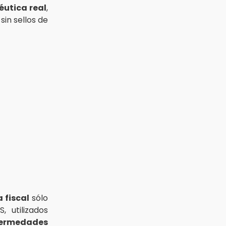
éutica real
,
in sellos de
 fiscal
sólo
 utilizados
ermedades