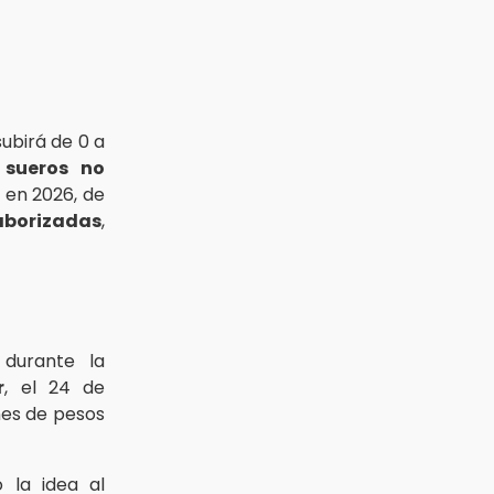
 subirá de 0 a
a
sueros no
o en 2026, de
saborizadas
,
 durante la
r
, el 24 de
nes de pesos
 la idea al