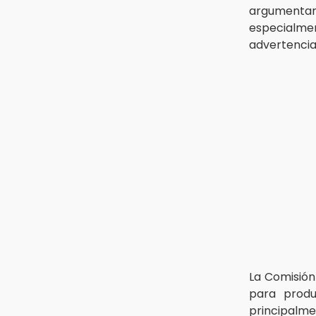
argumentar 
13:26
especialmen
Ya instalan más de 2 mil luces
advertencia
para fiestas patrias en el Centro
Histórico
12:55
Aranza López, la poblana que tocó
la gloria
La Comisión
para produ
principalm