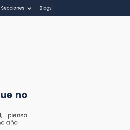
Secciones
Blogs
que no
l, piensa
mo año