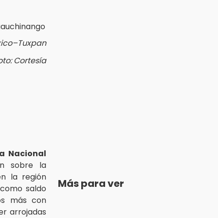
xico–Tuxpan
oto: Cortesía
a Nacional
ón sobre la
n la región
Más para ver
 como saldo
dos más con
er arrojadas