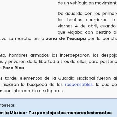
de un vehículo en movimient
De acuerdo con los primero
los hechos ocurrieron l
viernes 4 de abril, cuando
que viajaba con destino a
uvo su marcha en la
zona de Texcapa
por la ponch
to, hombres armados los interceptaron, los despoj
s y privaron de la libertad a tres de ellos, para posteri
 a
Poza Rica.
s tarde, elementos de la Guardia Nacional fueron al
 iniciaron la búsqueda de los
responsables
, lo que d
ón
con intercambio de disparos.
nteresar:
n la México- Tuxpan deja dos menores lesionados