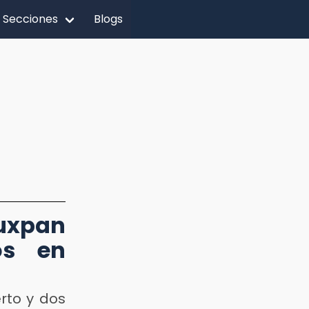
Secciones
Blogs
uxpan
os en
rto y dos