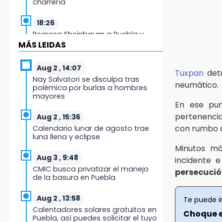
charrería
18:26
Regresa Sheinbaum a Puebla y
entrega viviendas: programa
MÁS LEIDAS
avanza 30 %
Aug 2 , 14:07
18:11
Tuxpan
det
Nay Salvatori se disculpa tras
México hace historia: tricampeón
neumático.
polémica por burlas a hombres
de Centroamericanos
mayores
En ese pun
17:24
pertenencia
Aug 2 , 15:36
El Quintalero: la panadería de
con rumbo
Calendario lunar de agosto trae
Izúcar que elabora pan de conejo
luna llena y eclipse
para Santo Domingo
Minutos má
Aug 3 , 9:48
incidente e
17:20
CMIC busca privatizar el manejo
persecuci
Conductora se estampa contra
de la basura en Puebla
vivienda y mata a trabajador en
Tehuacán
Aug 2 , 13:58
Te puede i
Calentadores solares gratuitos en
17:18
Choque e
Puebla, así puedes solicitar el tuyo
Advierten sanciones por