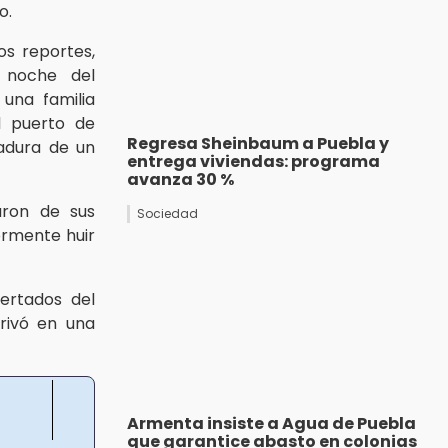
o.
s reportes,
a noche del
 una familia
l puerto de
Regresa Sheinbaum a Puebla y
adura de un
entrega viviendas: programa
avanza 30 %
aron de sus
Sociedad
ormente huir
ertados del
erivó en una
Armenta insiste a Agua de Puebla
que garantice abasto en colonias