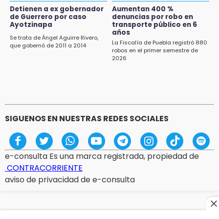
Mercado Municipal de Huauchinango
Detienen a ex gobernador
Aumentan 400 %
de Guerrero por caso
denuncias por robo en
11:03
Ayotzinapa
transporte público en 6
Ataque a balazos contra vivienda alarma a
años
Se trata de Ángel Aguirre Rivero,
vecinos de Izúcar de Matamoros
La Fiscalía de Puebla registró 880
que gobernó de 2011 a 2014
robos en el primer semestre de
2026
10:41
Sequía y robo de elotes agravan crisis de
productores en Valle de Serdán
10:15
Volaris ofertará vuelos a Chicago, Acapulco y
SIGUENOS EN NUESTRAS REDES SOCIALES
Puerto Escondido desde Puebla
e-consulta Es una marca registrada, propiedad de
CONTRACORRIENTE
aviso de privacidad de e-consulta