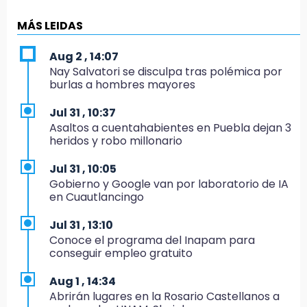
14:34
MÁS LEIDAS
Ahorra en el regreso a clases con esta guía
de Profeco
Aug 2 , 14:07
Nay Salvatori se disculpa tras polémica por
14:33
burlas a hombres mayores
Recuperan taxi robado abandonado en la
colonia Amatitlanes, Izúcar de Matamoros
Jul 31 , 10:37
Asaltos a cuentahabientes en Puebla dejan 3
14:31
heridos y robo millonario
Regístrate en el Programa de Apoyo al
Empleo en Puebla
Jul 31 , 10:05
Gobierno y Google van por laboratorio de IA
14:30
en Cuautlancingo
Presentan las 10 primeras conclusiones
sobre el fracking en México
Jul 31 , 13:10
Conoce el programa del Inapam para
14:29
conseguir empleo gratuito
Feria Patronal invita a vivir diez días de
tradición
Aug 1 , 14:34
Abrirán lugares en la Rosario Castellanos a
14:29