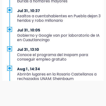
burlas a hombres mayores
IMSS-Bienestar y el SEDIF
Jul 31 , 10:37
19:35
Asaltos a cuentahabientes en Puebla dejan 3
De la Vega niega venta de Bravos
heridos y robo millonario
19:34
Jul 31 , 10:05
Desalojan a dos comerciantes en Valsequillo
Gobierno y Google van por laboratorio de IA
por invasión en zona de Conagua
en Cuautlancingo
19:18
Jul 31 , 13:10
Bancada morenista, sin estrategia para
Conoce el programa del Inapam para
meter a Puebla en Ley de Egresos 2027
conseguir empleo gratuito
18:54
Aug 1 , 14:34
Gobierno rehabilitará el drenaje del Hospital
Abrirán lugares en la Rosario Castellanos a
de Especialidades del Issstep
rechazados UNAM: Sheinbaum
18:49
Jul 31 , 12:59
Sujeto asalta banco en Plaza Dorada tras
Aprovecha las Ferias de Paz con consultas
amenazar con supuesto explosivo
médicas gratis en Puebla
18:43