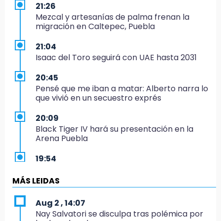
21:26
Mezcal y artesanías de palma frenan la
migración en Caltepec, Puebla
21:04
Isaac del Toro seguirá con UAE hasta 2031
20:45
Pensé que me iban a matar: Alberto narra lo
que vivió en un secuestro exprés
20:09
Black Tiger IV hará su presentación en la
Arena Puebla
19:54
Investigación de ASE a Tlatehui y Cuautle no
es politiquería, es por posible desfalco al
MÁS LEIDAS
erario
Aug 2 , 14:07
19:45
Nay Salvatori se disculpa tras polémica por
Estado invertirá en unidades médicas del