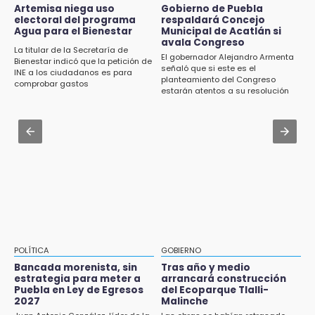
Jul 31 , 13:46
Artemisa niega uso
Gobierno de Puebla
15:43
electoral del programa
respaldará Concejo
Certifícate como operador de transporte en
Agua para el Bienestar
Municipal de Acatlán si
Investigan presunta reventa de más de 100
Icatep
avala Congreso
lotes en panteón de Tehuacán
La titular de la Secretaría de
El gobernador Alejandro Armenta
Bienestar indicó que la petición de
Jul 31 , 13:35
señaló que si este es el
INE a los ciudadanos es para
15:32
planteamiento del Congreso
El mexicano Karim López firma contrato
comprobar gastos
Roban bicicleta en menos de un minuto en
estarán atentos a su resolución
multianual con Memphis Grizzlies
plaza de Libres
Jul 31 , 14:02
15:26
Prepárate para lluvias intensas por frente
Grupo armado asalta gasera en San Andrés
frío en Puebla
Cholula
15:21
Texmelucan contará con más de 500
cámaras de videovigilancia
15:08
POLÍTICA
GOBIERNO
Huitzilan de Serdán espera hasta 30 mil
Bancada morenista, sin
Tras año y medio
visitantes en feria
estrategia para meter a
arrancará construcción
Puebla en Ley de Egresos
del Ecoparque Tlalli-
2027
Malinche
15:07