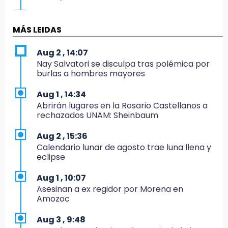
15:19
Clausuran locales del mercado de
MÁS LEIDAS
Huauchinango; locatarios exigen soluciones
Aug 2 , 14:07
14:55
Nay Salvatori se disculpa tras polémica por
Escuelas de Molcaxac y Tehuitzingo anuncian
burlas a hombres mayores
inscripciones 2026-2027
Aug 1 , 14:34
14:49
Abrirán lugares en la Rosario Castellanos a
Basura da mala imagen a la feria de San
rechazados UNAM: Sheinbaum
Salvador El Seco
Aug 2 , 15:36
14:36
Calendario lunar de agosto trae luna llena y
Inician las finales del Campeonato Nacional
eclipse
Infantil, Juvenil y de Escaramuzas Puebla
2026
Aug 1 , 10:07
Asesinan a ex regidor por Morena en
14:32
Amozoc
Sheinbaum destaca reducción de inflación
anual de 3.12 % en julio
Aug 3 , 9:48