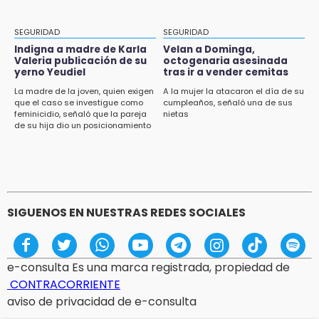
un infarto: SSP
11:11
SEGURIDAD
SEGURIDAD
Tragedia en Tehuacán; adolescente fallece
Indigna a madre de Karla
Velan a Dominga,
al ser arrollado en ciclovía
Valeria publicación de su
octogenaria asesinada
yerno Yeudiel
tras ir a vender cemitas
11:04
La madre de la joven, quien exigen
A la mujer la atacaron el día de su
que el caso se investigue como
cumpleaños, señaló una de sus
Puebla será sede del festival "Cuenta Sueños"
feminicidio, señaló que la pareja
nietas
de narración oral
de su hija dio un posicionamiento
en redes
10:51
México Canta: Puebla queda fuera pese a
lograr 470 registros
SIGUENOS EN NUESTRAS REDES SOCIALES
e-consulta Es una marca registrada, propiedad de
CONTRACORRIENTE
aviso de privacidad de e-consulta