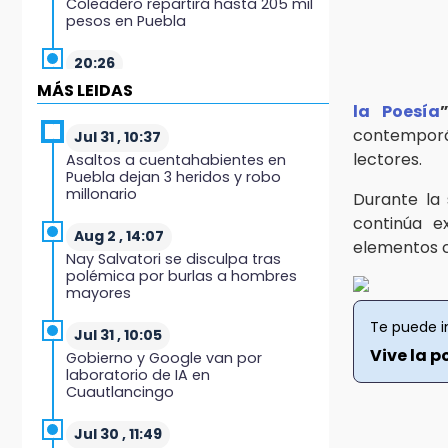
Coleadero repartirá hasta 205 mil
pesos en Puebla
20:26
Hombre es asesinado a balazos
MÁS LEIDAS
en el centro de Tenampulco
la Poesía
”
contemporá
Jul 31 , 10:37
19:49
lectores.
Asaltos a cuentahabientes en
BUAP pagó 74 millones por 25
Puebla dejan 3 heridos y robo
nuevos autobuses del STU
millonario
Durante la 
continúa e
19:33
Aug 2 , 14:07
elementos ca
Hallan sin vida a mujer y sus dos
Nay Salvatori se disculpa tras
hijos en vivienda de Huauchinango
polémica por burlas a hombres
mayores
19:27
Te puede i
Identifican a dos hermanos
Jul 31 , 10:05
asesinados cerca de la Central de
Vive la p
Gobierno y Google van por
Abastos de Huixcolotla
laboratorio de IA en
Cuautlancingo
19:22
Supervisa rectora Lilia Cedillo
Jul 30 , 11:49
proceso de inscripción del nivel