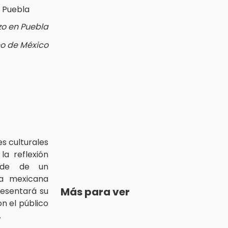
zo en Puebla
no de México
es culturales
la reflexión
sede de un
ra mexicana
Más para ver
esentará su
on el público
.