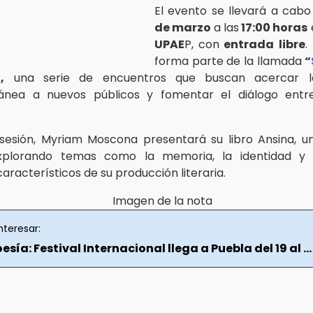
El evento se llevará a cabo 
de marzo
a las
17:00 horas
UPAE
P, con
entrada libre
.
forma parte de la llamada
“
,
una serie de encuentros que buscan acercar la 
nea a nuevos públicos y fomentar el diálogo entr
sesión, Myriam Moscona presentará su libro Ansina, 
xplorando temas como la memoria, la identidad y e
racterísticos de su producción literaria.
nteresar:
oesía: Festival Internacional llega a Puebla del 19 al ...