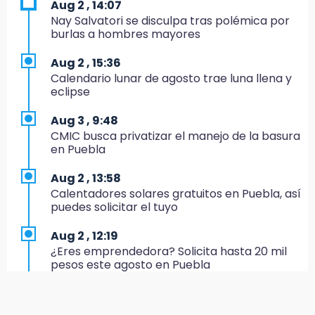
Aug 2 , 14:07
El Quintalero: la panadería de Izúcar que
Nay Salvatori se disculpa tras polémica por
elabora pan de conejo para Santo Domingo
burlas a hombres mayores
17:20
Aug 2 , 15:36
Conductora se estampa contra vivienda y
Calendario lunar de agosto trae luna llena y
mata a trabajador en Tehuacán
eclipse
17:18
Aug 3 , 9:48
Advierten sanciones por estacionarse en
CMIC busca privatizar el manejo de la basura
avenida de Tlatlauquitepec
en Puebla
17:15
Aug 2 , 13:58
Profeco suspende Cimera Gym Club en
Calentadores solares gratuitos en Puebla, así
Cholula tras detectar cinco irregularidades
puedes solicitar el tuyo
16:51
Aug 2 , 12:19
Recuperan espacios deportivos en La
¿Eres emprendedora? Solicita hasta 20 mil
Libertad
pesos este agosto en Puebla
16:45
Aug 2 , 12:34
Sheinbaum entrega tarjetas de Pensión
Alumnos de la AMIZ Puebla son forzados a