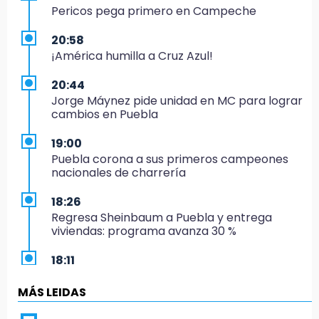
Pericos pega primero en Campeche
20:58
¡América humilla a Cruz Azul!
20:44
Jorge Máynez pide unidad en MC para lograr
cambios en Puebla
19:00
Puebla corona a sus primeros campeones
nacionales de charrería
18:26
Regresa Sheinbaum a Puebla y entrega
viviendas: programa avanza 30 %
18:11
México hace historia: tricampeón de
Centroamericanos
MÁS LEIDAS
17:24