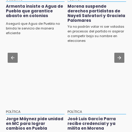
estigmatizar a adultos mayores
Armenta insiste a Agua de
Morena suspende
8:21
Puebla que garantice
derechos partidistas de
¡México vuelve a los Olímpicos!
abasto en colonias
Nayeli Salvatori y Graciela
Aug 2 , 10:42
Palomares
Cartonería da vida a la gastronomía en
Aseguró que Agua de Puebla no
Ya no podrán votar ni ser votadas
desfile de mojigangas de Atlixco 2026
brinda le servicio de manera
en procesos del partido ni aspirar
eficiente
a competir bajo su nombre en
Aug 3 , 18:05
elecciones
Gobierno busca nuevos vuelos para
aeropuerto; 4 de los 12 nuevos peligran
Aug 2 , 12:04
Gas LP baja en Puebla, aprovecha el precio
esta semana
POLÍTICA
POLÍTICA
Jorge Máynez pide unidad
José Luis García Parra
en MC para lograr
recibe credencial y ya
cambios en Puebla
milita en Morena