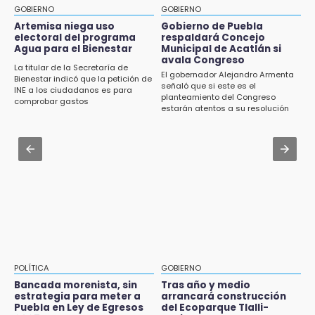
de Traspatio para grupos vulnerables
GOBIERNO
GOBIERNO
Jul 31 , 13:46
Artemisa niega uso
Gobierno de Puebla
15:43
electoral del programa
respaldará Concejo
Certifícate como operador de transporte en
Agua para el Bienestar
Municipal de Acatlán si
Investigan presunta reventa de más de 100
Icatep
avala Congreso
lotes en panteón de Tehuacán
La titular de la Secretaría de
El gobernador Alejandro Armenta
Bienestar indicó que la petición de
Jul 31 , 13:35
señaló que si este es el
INE a los ciudadanos es para
15:32
planteamiento del Congreso
El mexicano Karim López firma contrato
comprobar gastos
Roban bicicleta en menos de un minuto en
estarán atentos a su resolución
multianual con Memphis Grizzlies
plaza de Libres
Jul 31 , 14:02
15:26
Prepárate para lluvias intensas por frente
Grupo armado asalta gasera en San Andrés
frío en Puebla
Cholula
15:21
Texmelucan contará con más de 500
cámaras de videovigilancia
15:08
POLÍTICA
GOBIERNO
Huitzilan de Serdán espera hasta 30 mil
Bancada morenista, sin
Tras año y medio
visitantes en feria
estrategia para meter a
arrancará construcción
Puebla en Ley de Egresos
del Ecoparque Tlalli-