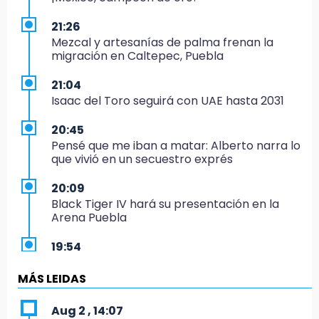
21:26
Mezcal y artesanías de palma frenan la
migración en Caltepec, Puebla
21:04
Isaac del Toro seguirá con UAE hasta 2031
20:45
Pensé que me iban a matar: Alberto narra lo
que vivió en un secuestro exprés
20:09
Black Tiger IV hará su presentación en la
Arena Puebla
19:54
Investigación de ASE a Tlatehui y Cuautle no
es politiquería, es por posible desfalco al
MÁS LEIDAS
erario
Aug 2 , 14:07
19:45