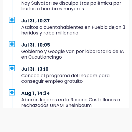
Nay Salvatori se disculpa tras polémica por
Estado invertirá en unidades médicas del
burlas a hombres mayores
IMSS-Bienestar y el SEDIF
Jul 31 , 10:37
19:35
Asaltos a cuentahabientes en Puebla dejan 3
De la Vega niega venta de Bravos
heridos y robo millonario
19:34
Jul 31 , 10:05
Desalojan a dos comerciantes en Valsequillo
Gobierno y Google van por laboratorio de IA
por invasión en zona de Conagua
en Cuautlancingo
19:18
Jul 31 , 13:10
Bancada morenista, sin estrategia para
Conoce el programa del Inapam para
meter a Puebla en Ley de Egresos 2027
conseguir empleo gratuito
18:54
Aug 1 , 14:34
Gobierno rehabilitará el drenaje del Hospital
Abrirán lugares en la Rosario Castellanos a
de Especialidades del Issstep
rechazados UNAM: Sheinbaum
18:49
Aug 2 , 15:36
Sujeto asalta banco en Plaza Dorada tras
Calendario lunar de agosto trae luna llena y
amenazar con supuesto explosivo
eclipse