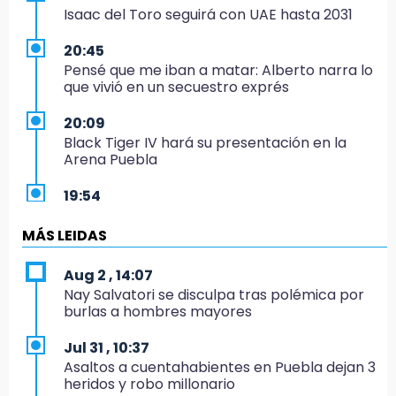
Isaac del Toro seguirá con UAE hasta 2031
20:45
Pensé que me iban a matar: Alberto narra lo
que vivió en un secuestro exprés
20:09
Black Tiger IV hará su presentación en la
Arena Puebla
19:54
Investigación de ASE a Tlatehui y Cuautle no
es politiquería, es por posible desfalco al
MÁS LEIDAS
erario
Aug 2 , 14:07
19:45
Nay Salvatori se disculpa tras polémica por
Estado invertirá en unidades médicas del
burlas a hombres mayores
IMSS-Bienestar y el SEDIF
Jul 31 , 10:37
19:35
Asaltos a cuentahabientes en Puebla dejan 3
De la Vega niega venta de Bravos
heridos y robo millonario