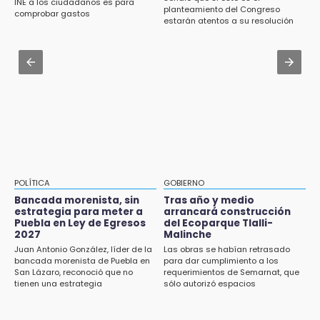
INE a los ciudadanos es para
15:32
planteamiento del Congreso
Prepárate para lluvias intensas por frente
comprobar gastos
Roban bicicleta en menos de un minuto en
estarán atentos a su resolución
frío en Puebla
plaza de Libres
Jul 31 , 13:35
15:26
El mexicano Karim López firma contrato
Grupo armado asalta gasera en San Andrés
multianual con Memphis Grizzlies
Cholula
15:21
Texmelucan contará con más de 500
cámaras de videovigilancia
15:08
POLÍTICA
GOBIERNO
Huitzilan de Serdán espera hasta 30 mil
Bancada morenista, sin
Tras año y medio
visitantes en feria
estrategia para meter a
arrancará construcción
Puebla en Ley de Egresos
del Ecoparque Tlalli-
2027
Malinche
15:07
Juan Antonio González, líder de la
Las obras se habían retrasado
Rastro de Atlixco descarta clembuterol y
bancada morenista de Puebla en
para dar cumplimiento a los
alerta por mataderos clandestinos
San Lázaro, reconoció que no
requerimientos de Semarnat, que
tienen una estrategia
sólo autorizó espacios
ecoturísticos
15:03
Cholula estrena agenda cultural con siete