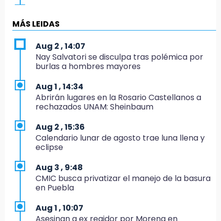
19:04
Directora de Orquesta Symphonia UDLAP
MÁS LEIDAS
dirige agrupaciones de talla internacional
Aug 2 , 14:07
18:14
Nay Salvatori se disculpa tras polémica por
EE. UU. Sub-20 avanza a la final de
burlas a hombres mayores
CONCACAF
Aug 1 , 14:34
17:50
Abrirán lugares en la Rosario Castellanos a
Van 17 denuncias por delitos ambientales,
rechazados UNAM: Sheinbaum
pero no hay detenidos por incendios
Aug 2 , 15:36
17:01
Calendario lunar de agosto trae luna llena y
Vecinos de Atlixco-Metepec denuncian
eclipse
inseguridad en caminos alternos por obra
carretera
Aug 3 , 9:48
CMIC busca privatizar el manejo de la basura
16:52
en Puebla
Vacían negocio de ropa en Tehuacán;
pérdidas superan los 100 mil pesos
Aug 1 , 10:07
Asesinan a ex regidor por Morena en