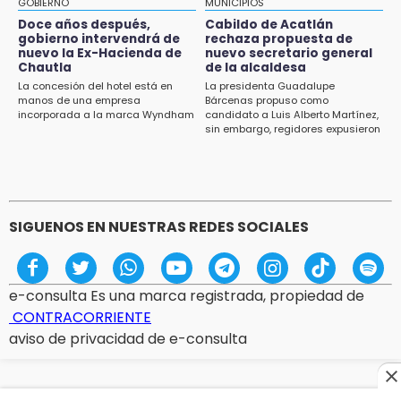
GOBIERNO
MUNICIPIOS
Acatlán durante gira de Armenta en Chila
Doce años después,
Cabildo de Acatlán
gobierno intervendrá de
rechaza propuesta de
13:48
nuevo la Ex-Hacienda de
nuevo secretario general
Estado de México llevará su cultura al
Chautla
de la alcaldesa
Festival Cervantino 2026
La concesión del hotel está en
La presidenta Guadalupe
manos de una empresa
Bárcenas propuso como
incorporada a la marca Wyndham
candidato a Luis Alberto Martínez,
13:26
sin embargo, regidores expusieron
Ya instalan más de 2 mil luces para fiestas
su inconformidad ya que fue la
patrias en el Centro Histórico
única propuesta
12:55
Aranza López, la poblana que tocó la gloria
SIGUENOS EN NUESTRAS REDES SOCIALES
e-consulta Es una marca registrada, propiedad de
CONTRACORRIENTE
aviso de privacidad de e-consulta