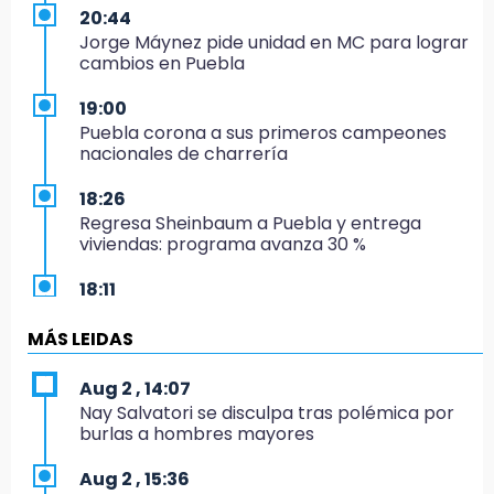
20:44
Jorge Máynez pide unidad en MC para lograr
cambios en Puebla
19:00
Puebla corona a sus primeros campeones
nacionales de charrería
18:26
Regresa Sheinbaum a Puebla y entrega
viviendas: programa avanza 30 %
18:11
México hace historia: tricampeón de
Centroamericanos
MÁS LEIDAS
17:24
Aug 2 , 14:07
El Quintalero: la panadería de Izúcar que
Nay Salvatori se disculpa tras polémica por
elabora pan de conejo para Santo Domingo
burlas a hombres mayores
17:20
Aug 2 , 15:36