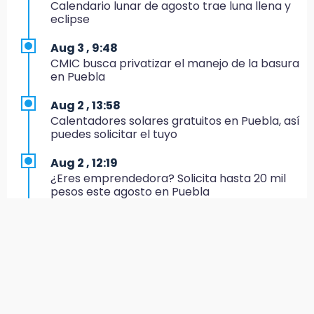
Conductora se estampa contra vivienda y
Calendario lunar de agosto trae luna llena y
mata a trabajador en Tehuacán
eclipse
17:18
Aug 3 , 9:48
Advierten sanciones por estacionarse en
CMIC busca privatizar el manejo de la basura
avenida de Tlatlauquitepec
en Puebla
17:15
Aug 2 , 13:58
Profeco suspende Cimera Gym Club en
Calentadores solares gratuitos en Puebla, así
Cholula tras detectar cinco irregularidades
puedes solicitar el tuyo
16:51
Aug 2 , 12:19
Recuperan espacios deportivos en La
¿Eres emprendedora? Solicita hasta 20 mil
Libertad
pesos este agosto en Puebla
16:45
Aug 2 , 12:34
Sheinbaum entrega tarjetas de Pensión
Alumnos de la AMIZ Puebla son forzados a
Mujeres Bienestar en Naucalpan
reproducir violencias: activista
14:45
Aug 2 , 14:47
Ejecutan a dos hombres dentro de un
Gobierno de Puebla contrató al Inecol para
domicilio en Tlalancaleca, cerca de la
elaborar la MIA del Cablebús