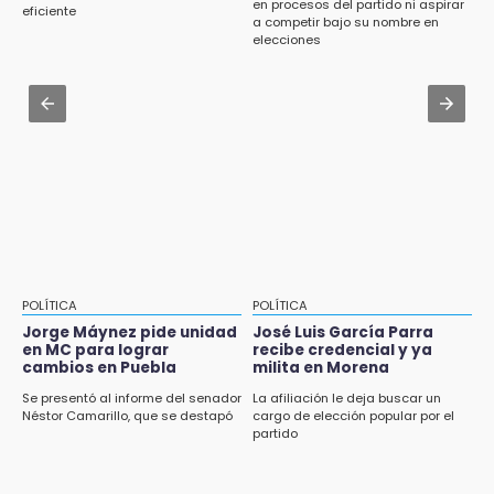
en procesos del partido ni aspirar
eficiente
a competir bajo su nombre en
Aug 2 , 12:04
elecciones
Gas LP baja en Puebla, aprovecha el precio
esta semana
Aug 3 , 18:05
Gobierno busca nuevos vuelos para
aeropuerto; 4 de los 12 nuevos peligran
POLÍTICA
POLÍTICA
Jorge Máynez pide unidad
José Luis García Parra
en MC para lograr
recibe credencial y ya
cambios en Puebla
milita en Morena
Se presentó al informe del senador
La afiliación le deja buscar un
Néstor Camarillo, que se destapó
cargo de elección popular por el
partido