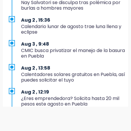
Nay Salvatori se disculpa tras polémica por
burlas a hombres mayores
14:25
Más de 100 entrenadores buscan
Aug 2 , 15:36
certificación
Calendario lunar de agosto trae luna llena y
eclipse
14:06
Armenta insiste a Agua de Puebla que
Aug 3 , 9:48
garantice abasto en colonias
CMIC busca privatizar el manejo de la basura
en Puebla
13:34
José Luis García Parra recibe credencial y ya
Aug 2 , 13:58
milita en Morena
Calentadores solares gratuitos en Puebla, así
puedes solicitar el tuyo
13:08
Colocan malla en “El Hoyo” del Tianguis de
Aug 2 , 12:19
Texmelucan por presunto mandato judicial
¿Eres emprendedora? Solicita hasta 20 mil
pesos este agosto en Puebla
12:02
¡México cierra con oro en natación artística!
Aug 1 , 17:55
Comprarán 119 motos y patrullas para el
11:24
CECSNSP en Puebla