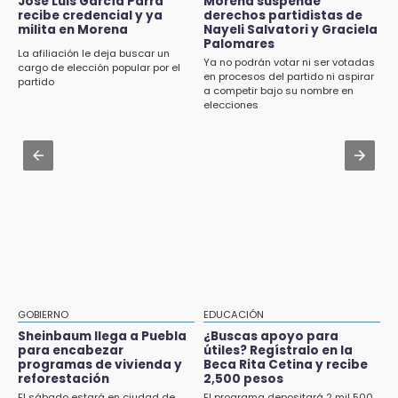
José Luis García Parra
Morena suspende
18:14
recibe credencial y ya
derechos partidistas de
EE. UU. Sub-20 avanza a la final de
milita en Morena
Nayeli Salvatori y Graciela
Aug 2 , 12:04
CONCACAF
Palomares
Gas LP baja en Puebla, aprovecha el precio
La afiliación le deja buscar un
Ya no podrán votar ni ser votadas
esta semana
cargo de elección popular por el
en procesos del partido ni aspirar
17:50
partido
a competir bajo su nombre en
Van 17 denuncias por delitos ambientales,
Aug 2 , 15:46
elecciones
pero no hay detenidos por incendios
Mujeres de Coapan celebran su cultura en la
Carrera de la Tortilla
Aug 2 , 14:06
Identifican a dos víctimas de fatal volcadura
en barranco de Pantepec
GOBIERNO
EDUCACIÓN
Sheinbaum llega a Puebla
¿Buscas apoyo para
para encabezar
útiles? Regístralo en la
programas de vivienda y
Beca Rita Cetina y recibe
reforestación
2,500 pesos
El sábado estará en ciudad de
El programa depositará 2 mil 500