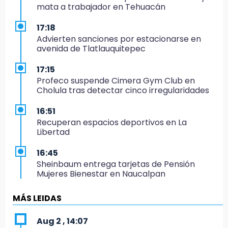
mata a trabajador en Tehuacán
17:18
Advierten sanciones por estacionarse en
avenida de Tlatlauquitepec
17:15
Profeco suspende Cimera Gym Club en
Cholula tras detectar cinco irregularidades
16:51
Recuperan espacios deportivos en La
Libertad
16:45
Sheinbaum entrega tarjetas de Pensión
Mujeres Bienestar en Naucalpan
14:45
MÁS LEIDAS
Ejecutan a dos hombres dentro de un
domicilio en Tlalancaleca, cerca de la
Aug 2 , 14:07
México-Puebla