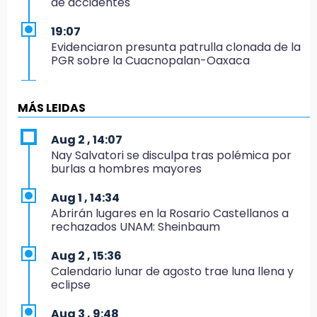
de accidentes
19:07
Evidenciaron presunta patrulla clonada de la
PGR sobre la Cuacnopalan-Oaxaca
19:04
Directora de Orquesta Symphonia UDLAP
MÁS LEIDAS
dirige agrupaciones de talla internacional
Aug 2 , 14:07
18:14
Nay Salvatori se disculpa tras polémica por
EE. UU. Sub-20 avanza a la final de
burlas a hombres mayores
CONCACAF
Aug 1 , 14:34
17:50
Abrirán lugares en la Rosario Castellanos a
Van 17 denuncias por delitos ambientales,
rechazados UNAM: Sheinbaum
pero no hay detenidos por incendios
Aug 2 , 15:36
17:01
Calendario lunar de agosto trae luna llena y
Vecinos de Atlixco-Metepec denuncian
eclipse
inseguridad en caminos alternos por obra
carretera
Aug 3 , 9:48