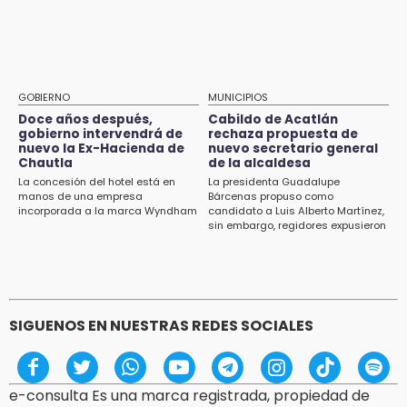
Huejotzingo tiene nuevo secretario de
Puebla, segundo nacional con tasa más alta
Seguridad Ciudadana: llega otro marino al
de muertes por diabetes
cargo
13:54
Falla convocatoria de inconformes de
GOBIERNO
MUNICIPIOS
Acatlán durante gira de Armenta en Chila
Doce años después,
Cabildo de Acatlán
gobierno intervendrá de
rechaza propuesta de
13:48
nuevo la Ex-Hacienda de
nuevo secretario general
Estado de México llevará su cultura al
Chautla
de la alcaldesa
Festival Cervantino 2026
La concesión del hotel está en
La presidenta Guadalupe
manos de una empresa
Bárcenas propuso como
incorporada a la marca Wyndham
candidato a Luis Alberto Martínez,
13:26
sin embargo, regidores expusieron
Ya instalan más de 2 mil luces para fiestas
su inconformidad ya que fue la
patrias en el Centro Histórico
única propuesta
12:55
Aranza López, la poblana que tocó la gloria
SIGUENOS EN NUESTRAS REDES SOCIALES
e-consulta Es una marca registrada, propiedad de