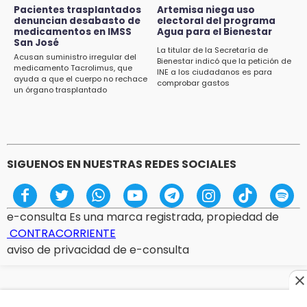
Pacientes trasplantados
Artemisa niega uso
14:56
denuncian desabasto de
electoral del programa
Regístrate a la clase gratuita de ballet con
medicamentos en IMSS
Agua para el Bienestar
San José
Elisa Carrillo en Puebla
La titular de la Secretaría de
Acusan suministro irregular del
Bienestar indicó que la petición de
medicamento Tacrolimus, que
14:43
INE a los ciudadanos es para
ayuda a que el cuerpo no rechace
comprobar gastos
Conductor de Atencingo resulta lesionado al
un órgano trasplantado
volcar en libramiento de Tepeojuma
14:40
Tres incendios movilizan a Bomberos y
Protección Civil en menos de 24 horas
SIGUENOS EN NUESTRAS REDES SOCIALES
e-consulta Es una marca registrada, propiedad de
CONTRACORRIENTE
aviso de privacidad de e-consulta