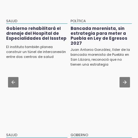
Grupo armado asalta gasera en San Andrés
Jul 31 , 13:35
Cholula
El mexicano Karim López firma contrato
multianual con Memphis Grizzlies
15:21
SALUD
POLÍTICA
Texmelucan contará con más de 500
Jul 31 , 17:16
Gobierno rehabilitará el
Bancada morenista, sin
cámaras de videovigilancia
drenaje del Hospital de
estrategia para meter a
¿Se va? Real Madrid anunció que no igualaran
Especialidades del Issstep
Puebla en Ley de Egresos
el precio por Vinícius Jr.
2027
15:08
El instituto también planea
Juan Antonio González, líder de la
Huitzilan de Serdán espera hasta 30 mil
construir un túnel de interconexión
Jul 31 , 13:46
bancada morenista de Puebla en
visitantes en feria
entre dos centros de salud
San Lázaro, reconoció que no
Certifícate como operador de transporte en
tienen una estrategia
Icatep
15:07
Rastro de Atlixco descarta clembuterol y
Jul 31 , 14:02
alerta por mataderos clandestinos
Prepárate para lluvias intensas por frente
frío en Puebla
15:03
Cholula estrena agenda cultural con siete
actividades
15:01
Gobierno de Puebla respaldará Concejo
Municipal de Acatlán si avala Congreso
SALUD
GOBIERNO