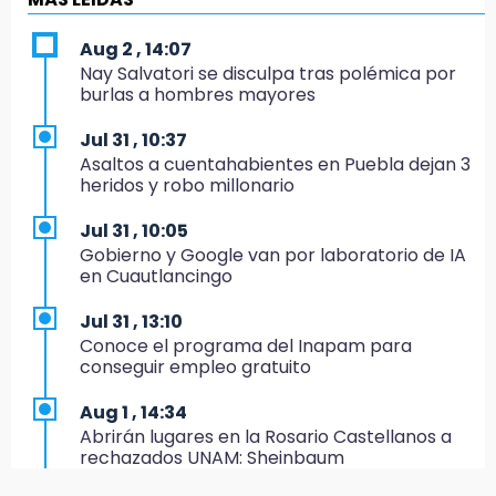
Bancada morenista, sin estrategia para
meter a Puebla en Ley de Egresos 2027
Aug 2 , 14:07
Nay Salvatori se disculpa tras polémica por
18:54
burlas a hombres mayores
Gobierno rehabilitará el drenaje del Hospital
de Especialidades del Issstep
Jul 31 , 10:37
Asaltos a cuentahabientes en Puebla dejan 3
18:49
heridos y robo millonario
Sujeto asalta banco en Plaza Dorada tras
amenazar con supuesto explosivo
Jul 31 , 10:05
Gobierno y Google van por laboratorio de IA
18:43
en Cuautlancingo
Renuncia Norman Campos, responsable de
ciclovías de Chedraui
Jul 31 , 13:10
Conoce el programa del Inapam para
18:13
conseguir empleo gratuito
Pacientes trasplantados denuncian
desabasto de medicamentos en IMSS San
Aug 1 , 14:34
José
Abrirán lugares en la Rosario Castellanos a
rechazados UNAM: Sheinbaum
17:45
Procede obra del FAISPIAM en Zapotitlán