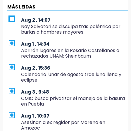
Directora de Orquesta Symphonia UDLAP
MÁS LEIDAS
dirige agrupaciones de talla internacional
Aug 2 , 14:07
18:14
Nay Salvatori se disculpa tras polémica por
EE. UU. Sub-20 avanza a la final de
burlas a hombres mayores
CONCACAF
Aug 1 , 14:34
17:50
Abrirán lugares en la Rosario Castellanos a
Van 17 denuncias por delitos ambientales,
rechazados UNAM: Sheinbaum
pero no hay detenidos por incendios
Aug 2 , 15:36
17:01
Calendario lunar de agosto trae luna llena y
Vecinos de Atlixco-Metepec denuncian
eclipse
inseguridad en caminos alternos por obra
carretera
Aug 3 , 9:48
CMIC busca privatizar el manejo de la basura
16:52
en Puebla
Vacían negocio de ropa en Tehuacán;
pérdidas superan los 100 mil pesos
Aug 1 , 10:07
Asesinan a ex regidor por Morena en
16:49
Amozoc