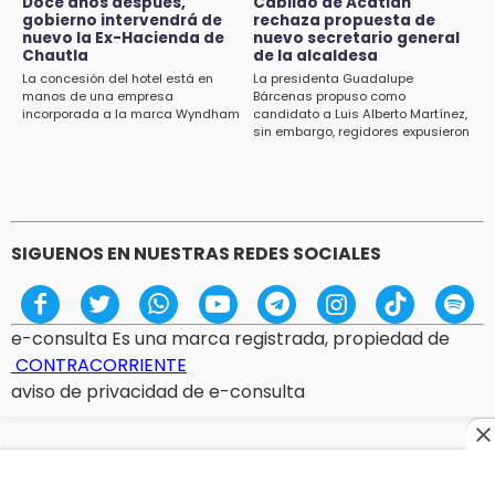
Doce años después,
Cabildo de Acatlán
gobierno intervendrá de
rechaza propuesta de
13:48
nuevo la Ex-Hacienda de
nuevo secretario general
Estado de México llevará su cultura al
Chautla
de la alcaldesa
Festival Cervantino 2026
La concesión del hotel está en
La presidenta Guadalupe
manos de una empresa
Bárcenas propuso como
incorporada a la marca Wyndham
candidato a Luis Alberto Martínez,
13:26
sin embargo, regidores expusieron
Ya instalan más de 2 mil luces para fiestas
su inconformidad ya que fue la
patrias en el Centro Histórico
única propuesta
12:55
Aranza López, la poblana que tocó la gloria
SIGUENOS EN NUESTRAS REDES SOCIALES
e-consulta Es una marca registrada, propiedad de
CONTRACORRIENTE
aviso de privacidad de e-consulta