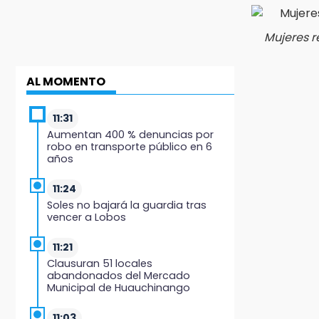
Mujeres r
AL MOMENTO
11:31
Aumentan 400 % denuncias por
robo en transporte público en 6
años
11:24
Soles no bajará la guardia tras
vencer a Lobos
11:21
Clausuran 51 locales
abandonados del Mercado
Municipal de Huauchinango
11:03