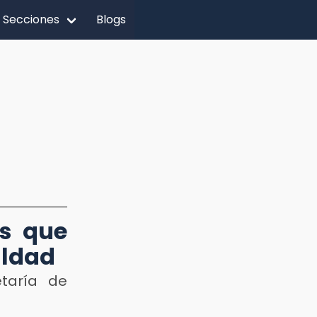
Secciones
Blogs
as que
aldad
taría de