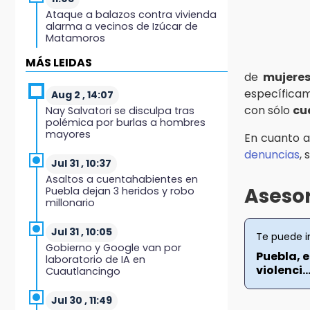
Ataque a balazos contra vivienda
alarma a vecinos de Izúcar de
Matamoros
MÁS LEIDAS
10:41
de
mujeres
Sequía y robo de elotes agravan
específica
crisis de productores en Valle de
Aug 2 , 14:07
Serdán
con sólo
cu
Nay Salvatori se disculpa tras
polémica por burlas a hombres
mayores
10:15
En cuanto a
Volaris ofertará vuelos a Chicago,
denuncias
,
Acapulco y Puerto Escondido
Jul 31 , 10:37
desde Puebla
Asaltos a cuentahabientes en
Asesor
Puebla dejan 3 heridos y robo
millonario
9:49
Patrulla de Texmelucan cae a
barranca en San Rafael
Jul 31 , 10:05
Te puede i
Tlanalapan
Gobierno y Google van por
Puebla, e
laboratorio de IA en
violenci..
Cuautlancingo
9:39
Asalto a Ruta 65 deja un herido y
embarazada en crisis
Jul 30 , 11:49