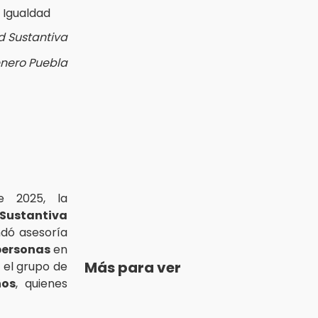
d Sustantiva
énero Puebla
 2025, la
Sustantiva
dó asesoría
personas
en
Más para ver
o el grupo de
ños
, quienes