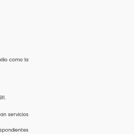
ilio como la
11.
zan servicios
espondientes