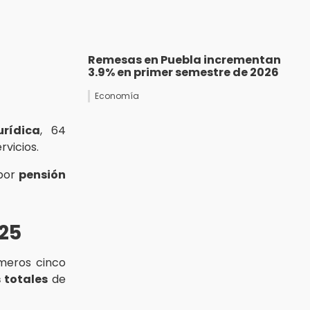
Remesas en Puebla incrementan
3.9% en primer semestre de 2026
Economía
urídica
, 64
rvicios.
 por
pensión
25
meros cinco
 totales
de