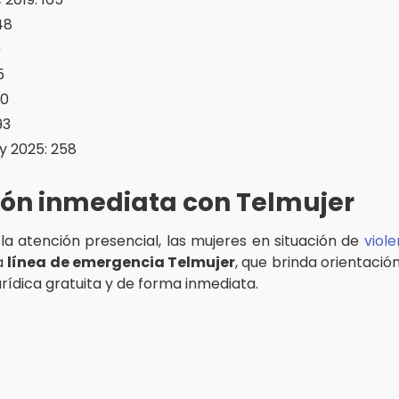
48
0
5
30
93
 2025: 258
ión inmediata con Telmujer
a atención presencial, las mujeres en situación de
viole
a
línea de emergencia Telmujer
, que brinda orientació
urídica gratuita y de forma inmediata.