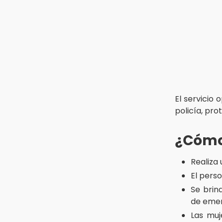
17:13
Tetela de Ocampo presume el
chile en nogada más auténtico de
la Sierra Norte
17:11
¡México aplasta a Panamá y va
por el oro en Santo Domingo 2026!
El servicio
policía, pro
¿Cómo
Realiza
El perso
Se brin
de emer
Las muj