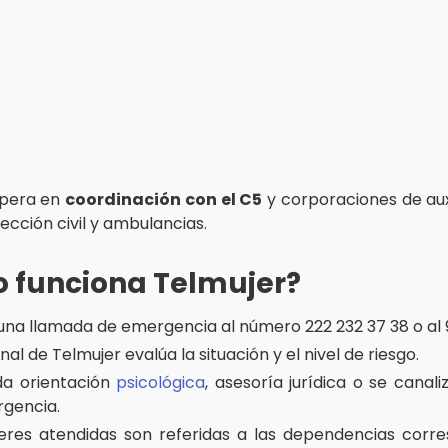
 opera en
coordinación con el C5
y corporaciones de aux
tección civil y ambulancias.
 funciona Telmujer?
 una llamada de emergencia al número 222 232 37 38 o al 9
nal de Telmujer evalúa la situación y el nivel de riesgo.
da orientación
psicológica
, asesoría jurídica o se canali
gencia.
eres atendidas son referidas a las dependencias corr