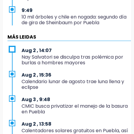
9:49
10 mil árboles y chile en nogada: segundo día
de gira de Sheinbaum por Puebla
9:07
MÁS LEIDAS
El Bukanas, entre los 20 reos de alta
peligrosidad que SSP busca reubicar
Aug 2 , 14:07
Nay Salvatori se disculpa tras polémica por
22:36
burlas a hombres mayores
Pericos pega primero en Campeche
Aug 2 , 15:36
20:58
Calendario lunar de agosto trae luna llena y
¡América humilla a Cruz Azul!
eclipse
20:44
Aug 3 , 9:48
Jorge Máynez pide unidad en MC para lograr
CMIC busca privatizar el manejo de la basura
cambios en Puebla
en Puebla
19:00
Aug 2 , 13:58
Puebla corona a sus primeros campeones
Calentadores solares gratuitos en Puebla, así
nacionales de charrería