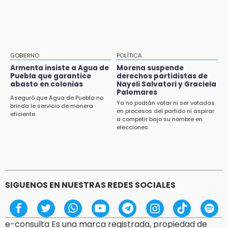
GOBIERNO
POLÍTICA
Armenta insiste a Agua de
Morena suspende
Puebla que garantice
derechos partidistas de
abasto en colonias
Nayeli Salvatori y Graciela
Palomares
Aseguró que Agua de Puebla no
Ya no podrán votar ni ser votadas
brinda le servicio de manera
en procesos del partido ni aspirar
eficiente
a competir bajo su nombre en
elecciones
SIGUENOS EN NUESTRAS REDES SOCIALES
e-consulta Es una marca registrada, propiedad de