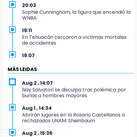
20:03
Sophie Cunningham, la figura que encendió la
WNBA
19:11
En Tehuacán cercaron a víctimas mortales
de accidentes
19:07
Evidenciaron presunta patrulla clonada de la
PGR sobre la Cuacnopalan-Oaxaca
MÁS LEIDAS
19:04
Aug 2 , 14:07
Directora de Orquesta Symphonia UDLAP
Nay Salvatori se disculpa tras polémica por
dirige agrupaciones de talla internacional
burlas a hombres mayores
18:14
Aug 1 , 14:34
EE. UU. Sub-20 avanza a la final de
Abrirán lugares en la Rosario Castellanos a
CONCACAF
rechazados UNAM: Sheinbaum
17:50
Aug 2 , 15:36