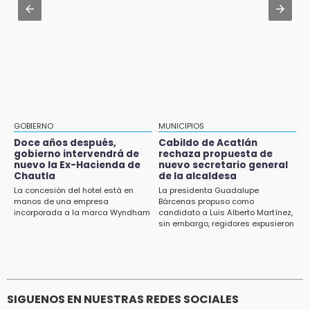
identificar a hombre hospitalizado
accidente en Chiautzingo
14:03
Aug 1 , 11:48
IBERO Puebla abre sus puertas con la
Huejotzingo tiene nuevo secretario de
primera edición de FLIP
Seguridad Ciudadana: llega otro marino al
cargo
13:59
Puebla, segundo nacional con tasa más alta
de muertes por diabetes
GOBIERNO
MUNICIPIOS
Doce años después,
Cabildo de Acatlán
13:54
gobierno intervendrá de
rechaza propuesta de
Falla convocatoria de inconformes de
nuevo la Ex-Hacienda de
nuevo secretario general
Acatlán durante gira de Armenta en Chila
Chautla
de la alcaldesa
La concesión del hotel está en
La presidenta Guadalupe
manos de una empresa
Bárcenas propuso como
13:48
incorporada a la marca Wyndham
candidato a Luis Alberto Martínez,
Estado de México llevará su cultura al
sin embargo, regidores expusieron
Festival Cervantino 2026
su inconformidad ya que fue la
única propuesta
13:26
Ya instalan más de 2 mil luces para fiestas
patrias en el Centro Histórico
SIGUENOS EN NUESTRAS REDES SOCIALES