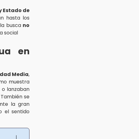
y Estado de
an hasta los
bla busca
no
a social
gua en
Edad Media
,
omo muestra
n o lanzaban
También se
ante la gran
o el sentido