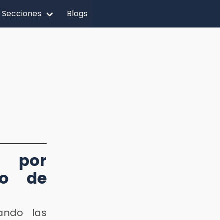
Secciones
Blogs
a por
do de
ando las