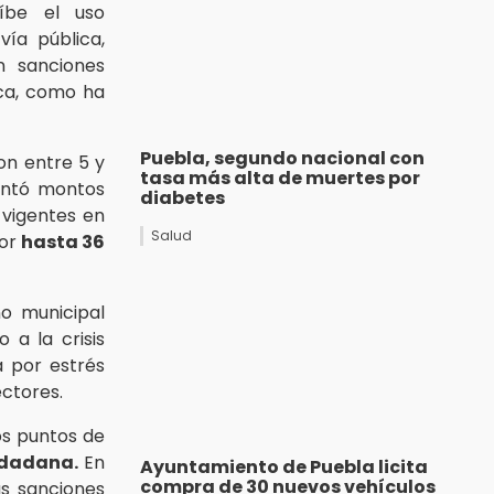
híbe el uso
vía pública,
n sanciones
ca, como ha
Puebla, segundo nacional con
on entre 5 y
tasa más alta de muertes por
entó montos
diabetes
 vigentes en
Salud
or
hasta 36
o municipal
o a la crisis
a por estrés
ectores.
tos puntos de
udadana.
En
Ayuntamiento de Puebla licita
compra de 30 nuevos vehículos
as sanciones