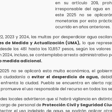
en su artículo 209, pro
irresponsable del agua en 
este 2025 no se aplicará
monetarias por esta prácti
ocurrido en años anteriores.
2, 2023 y 2024, las multas por desperdiciar agua oscilar
s de Medida y Actualización (UMA),
lo que repres
desde los 481 hasta los 10,857 pesos, según los valores
n 2024, incluso, se contemplaba arresto administrativo p
 medida adicional.
2025 no se aplicará esta multa económica, el gobiern
la ciudadanía a
evitar el desperdicio de agua,
debid
 enfrenta la ciudad. Puebla se encuentra en alerta roj
e promueve el uso responsable del recurso en todos los s
des locales advirtieron que sí habrá vigilancia en distin
 cargo de personal de
Protección Civil y Seguridad Ci
ectar el uso indebido de agua, se podrán aplicar otr