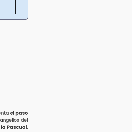
senta
el paso
ngelios del
lia Pascual
,