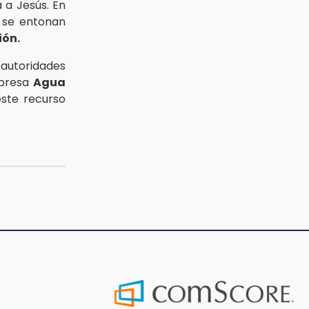
 a Jesús. En
y se entonan
ión.
 autoridades
mpresa
Agua
este recurso