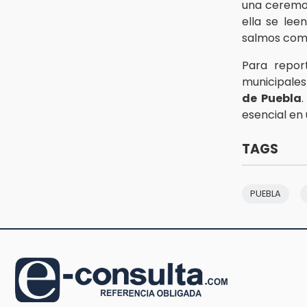
una ceremon
8:53
ella se lee
Velan a Dominga, octogenaria
salmos como
asesinada tras ir a vender
cemitas
Para report
municipale
8:34
de Puebla
Sí hay medicinas para
esencial en
trasplantados en San José: IMSS
Puebla, tras protestas
TAGS
PUEBLA