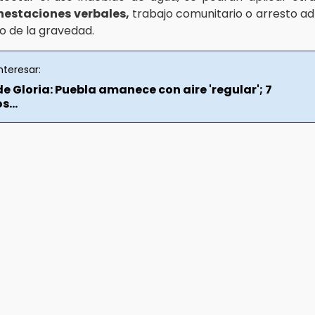
estaciones verbales,
trabajo comunitario o arresto adm
 de la gravedad.
nteresar:
 Gloria: Puebla amanece con aire 'regular'; 7
...