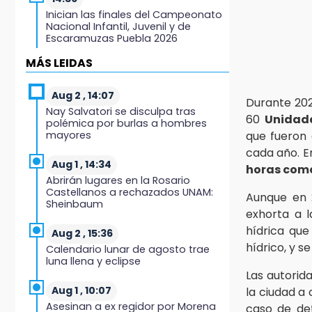
Inician las finales del Campeonato
Nacional Infantil, Juvenil y de
Escaramuzas Puebla 2026
MÁS LEIDAS
14:32
Sheinbaum destaca reducción de
inflación anual de 3.12 % en julio
Aug 2 , 14:07
Durante 202
Nay Salvatori se disculpa tras
60
Unidade
polémica por burlas a hombres
14:18
mayores
que fueron 
Cañeros de Atencingo siguen sin
cada año. E
recibir pagos tras concluir la zafra
Aug 1 , 14:34
horas como
Abrirán lugares en la Rosario
14:06
Castellanos a rechazados UNAM:
Aunque en 
Piden ayuda en Chignahuapan
Sheinbaum
para identificar a hombre
exhorta a 
hospitalizado
hídrica que
Aug 2 , 15:36
hídrico, y s
Calendario lunar de agosto trae
14:03
luna llena y eclipse
IBERO Puebla abre sus puertas con
Las autorida
la primera edición de FLIP
Aug 1 , 10:07
la ciudad a
Asesinan a ex regidor por Morena
caso de det
13:59