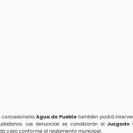
 concesionaria
Agua de Puebla
también podrá interveni
udadanos. Las denuncias se canalizarán al
Juzgado C
da caso conforme al reglamento municipal.