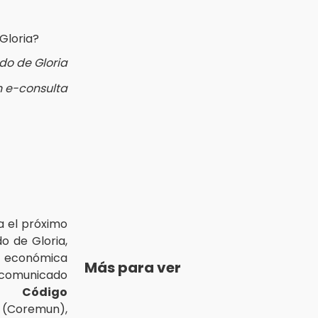
do de Gloria
n e-consulta
a el próximo
do de Gloria,
 económica
Más para ver
 comunicado
 el
Código
l
(Coremun),