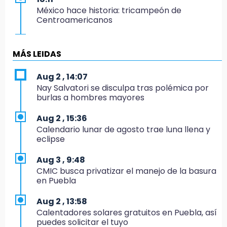
México hace historia: tricampeón de
Centroamericanos
17:24
El Quintalero: la panadería de Izúcar que
MÁS LEIDAS
elabora pan de conejo para Santo Domingo
Aug 2 , 14:07
17:20
Nay Salvatori se disculpa tras polémica por
Conductora se estampa contra vivienda y
burlas a hombres mayores
mata a trabajador en Tehuacán
Aug 2 , 15:36
17:18
Calendario lunar de agosto trae luna llena y
Advierten sanciones por estacionarse en
eclipse
avenida de Tlatlauquitepec
Aug 3 , 9:48
17:15
CMIC busca privatizar el manejo de la basura
Profeco suspende Cimera Gym Club en
en Puebla
Cholula tras detectar cinco irregularidades
Aug 2 , 13:58
16:51
Calentadores solares gratuitos en Puebla, así
Recuperan espacios deportivos en La
puedes solicitar el tuyo