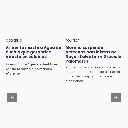
programas de vivienda y reforestación
Aug 2 , 17:07
9:03
Miss Turismo Puebla 2026 impulsa a
Muere Jorge Messi
Chignautla como destino turístico estatal
8:21
Aug 2 , 12:04
¡México vuelve a los Olímpicos!
Gas LP baja en Puebla, aprovecha el precio
GOBIERNO
POLÍTICA
esta semana
Armenta insiste a Agua de
Morena suspende
21:25
Puebla que garantice
derechos partidistas de
México se queda con la plata
abasto en colonias
Nayeli Salvatori y Graciela
Aug 2 , 14:06
Palomares
Identifican a dos víctimas de fatal volcadura
Aseguró que Agua de Puebla no
Ya no podrán votar ni ser votadas
en barranco de Pantepec
brinda le servicio de manera
en procesos del partido ni aspirar
eficiente
a competir bajo su nombre en
Aug 2 , 11:35
elecciones
Patrulla de Santa Isabel Cholula choca
contra puente en la Puebla-Atlixco
Aug 3 , 18:05
Gobierno busca nuevos vuelos para
aeropuerto; 4 de los 12 nuevos peligran