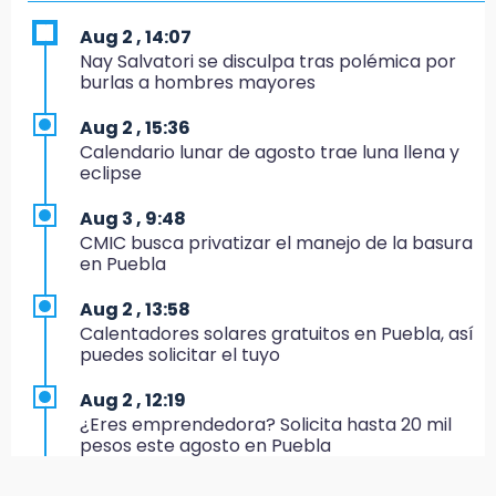
17:24
Aug 2 , 14:07
El Quintalero: la panadería de Izúcar que
Nay Salvatori se disculpa tras polémica por
elabora pan de conejo para Santo Domingo
burlas a hombres mayores
17:20
Aug 2 , 15:36
Conductora se estampa contra vivienda y
Calendario lunar de agosto trae luna llena y
mata a trabajador en Tehuacán
eclipse
17:18
Aug 3 , 9:48
Advierten sanciones por estacionarse en
CMIC busca privatizar el manejo de la basura
avenida de Tlatlauquitepec
en Puebla
17:15
Aug 2 , 13:58
Profeco suspende Cimera Gym Club en
Calentadores solares gratuitos en Puebla, así
Cholula tras detectar cinco irregularidades
puedes solicitar el tuyo
16:51
Aug 2 , 12:19
Recuperan espacios deportivos en La
¿Eres emprendedora? Solicita hasta 20 mil
Libertad
pesos este agosto en Puebla
16:45
Aug 2 , 12:34