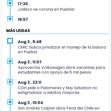
17:30
¡Jalisco se corona en Puebla!
16:57
Los Voladores de Papantla vuelven a Izúcar y
cierran festejos de Santo Domingo
MÁS LEIDAS
16:50
Aug 3 , 9:48
México va por el oro y el boleto olímpico en
CMIC busca privatizar el manejo de la basura
Flag Football
en Puebla
16:34
Aug 3 , 11:07
Memes y críticas surten efecto; modifican
Aprovecha; Volkswagen abre vacantes para
colores del parque en Chalchicomula
estudiantes con apoyo de 6 mil pesos
16:00
Aug 3 , 22:11
MC reorganiza su estructura en Atlixco y
CDH pide a Palomares y Nay Salvatori no
nombra a Julio Águila dirigente
estigmatizar a adultos mayores
15:17
Aug 3 , 10:04
Operativo en Atencingo deja un detenido y
San Andrés Calpan abre Feria del Chile en
una motocicleta recuperada