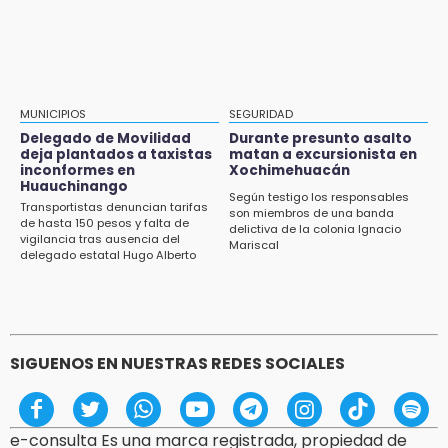
¿Buscas trabajo? SPF ofrece sueldo de 13,607
y prestaciones: aplica en Puebla
12:44
Precio del gas LP baja en Puebla, aprovecha
esta semana
MUNICIPIOS
SEGURIDAD
Delegado de Movilidad
Durante presunto asalto
12:32
deja plantados a taxistas
matan a excursionista en
inconformes en
Xochimehuacán
Puebla busca revancha en la Leagues Cup
Huauchinango
Según testigo los responsables
Transportistas denuncian tarifas
12:14
son miembros de una banda
de hasta 150 pesos y falta de
delictiva de la colonia Ignacio
Obed Vargas gana confianza con el Atlético
vigilancia tras ausencia del
Mariscal
delegado estatal Hugo Alberto
Gutiérrez Rangel
SIGUENOS EN NUESTRAS REDES SOCIALES
e-consulta Es una marca registrada, propiedad de