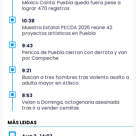
México Canta: Puebla queda fuera pese a
lograr 470 registros
10:38
Muestra Estatal PECDA 2026 reúne 42
proyectos artísticos en Puebla
9:43
Pericos de Puebla cierran con derrota y van
por Campeche
9:21
Buscan a tres hombres tras violento asalto a
adulta mayor en Atlixco
8:53
Velan a Dominga, octogenaria asesinada
tras ir a vender cemitas
8:34
MÁS LEIDAS
Sí hay medicinas para trasplantados en San
José: IMSS Puebla, tras protestas