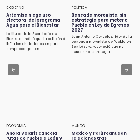
18:13
Icatep
Pacientes trasplantados denuncian
GOBIERNO
POLÍTICA
desabasto de medicamentos en IMSS San
Jul 31 , 14:02
Artemisa niega uso
Bancada morenista, sin
José
electoral del programa
estrategia para meter a
Prepárate para lluvias intensas por frente
Agua para el Bienestar
Puebla en Ley de Egresos
frío en Puebla
2027
17:45
La titular de la Secretaría de
Juan Antonio González, líder de la
Bienestar indicó que la petición de
Procede obra del FAISPIAM en Zapotitlán
Jul 31 , 13:35
bancada morenista de Puebla en
INE a los ciudadanos es para
Salinas tras conflicto por predio
San Lázaro, reconoció que no
El mexicano Karim López firma contrato
comprobar gastos
tienen una estrategia
multianual con Memphis Grizzlies
17:21
Prevalece trabajo infantil en Tehuacán,
Jul 31 , 15:22
cruceros los más reportados
Luis Miguel sorprende con su regreso como
imagen de Coca-Cola
17:15
Nuevo color del parque de Chalchicomula de
Sesma causa debate en redes sociales
17:12
Líder de bancada poblana de Morena se
deslinda de exdelegada Anallely López
ECONOMÍA
MUNDO
Ahora Volaris cancela
México y Perú reanudan
16:48
rutas de Puebla a León y
relaciones tras