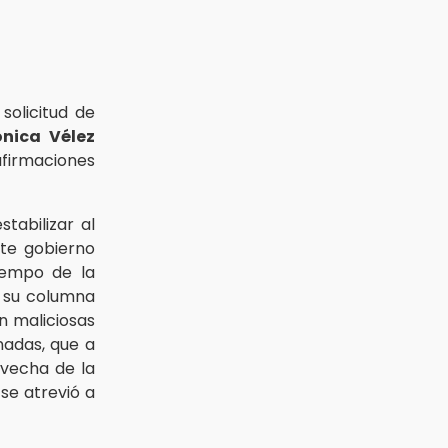
solicitud de
ónica Vélez
 afirmaciones
tabilizar al
ste gobierno
tiempo de la
ar su columna
n maliciosas
onadas, que a
ovecha de la
se atrevió a