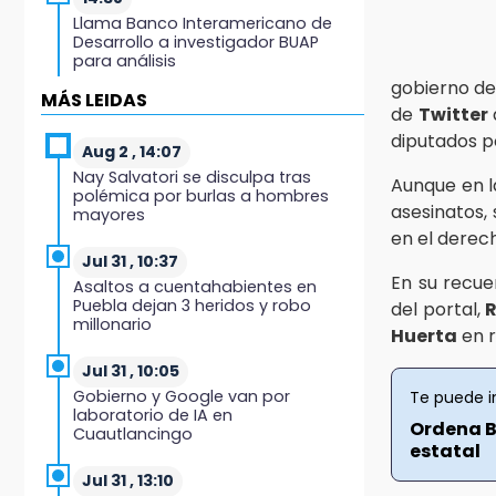
Llama Banco Interamericano de
Desarrollo a investigador BUAP
para análisis
gobierno d
MÁS LEIDAS
14:36
de
Twitter
México remonta y debuta con
diputados p
triunfo en el Mundial Sub 17 de
Aug 2 , 14:07
Voleibol
Nay Salvatori se disculpa tras
Aunque en l
polémica por burlas a hombres
asesinatos,
mayores
14:34
en el derech
Ahorra en el regreso a clases con
esta guía de Profeco
Jul 31 , 10:37
En su recue
Asaltos a cuentahabientes en
Puebla dejan 3 heridos y robo
del portal,
R
14:33
millonario
Recuperan taxi robado
Huerta
en r
abandonado en la colonia
Amatitlanes, Izúcar de Matamoros
Jul 31 , 10:05
Gobierno y Google van por
Te puede i
laboratorio de IA en
14:31
Ordena B
Cuautlancingo
Regístrate en el Programa de
estatal
Apoyo al Empleo en Puebla
Jul 31 , 13:10