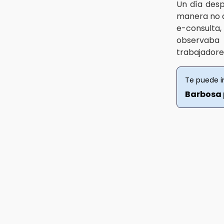
Un día desp
manera no a
11:03
Ataque a balazos contra vivienda
e-consulta
alarma a vecinos de Izúcar de
observab
Matamoros
trabajadore
10:41
Sequía y robo de elotes agravan
Te puede i
crisis de productores en Valle de
Barbosa 
Serdán
10:15
Volaris ofertará vuelos a Chicago,
Acapulco y Puerto Escondido
desde Puebla