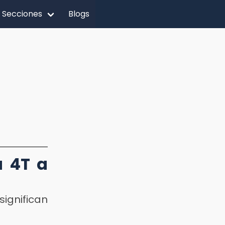
Secciones
Blogs
a 4T a
ignifican