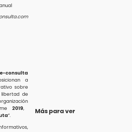
consulta.com
e-consulta
osicionan a
rativo sobre
 libertad de
ganización
orme
2019
,
Más para ver
uta
”.
formativos,