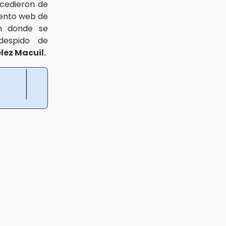
ccedieron de
miento web de
en donde se
espido de
lez Macuil.