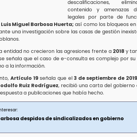
descalificaciones, elim
contenido y amenazas d
legales por parte de funci
e
Luis Miguel Barbosa Huerta;
así como los bloqueos en l
ante una investigación sobre las casas de gestión inexis
oblanos.
a entidad no crecieron las agresiones frente a
2018
y t
 se señala que el caso de e-consulta es complejo por su
o a la información.
nto,
Artículo 19
señala que el
3 de septiembre de 201
odolfo Ruiz Rodríguez
, recibió una carta del gobierno
espuesta a publicaciones que había hecho.
nteresar:
arbosa despidos de sindicalizados en gobierno