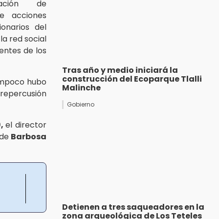
inación de
e acciones
onarios del
a red social
tentes de los
Tras año y medio iniciará la
construcción del Ecoparque Tlalli
ampoco hubo
Malinche
 repercusión
Gobierno
9,
el director
 de
Barbosa
Detienen a tres saqueadores en la
zona arqueológica de Los Teteles