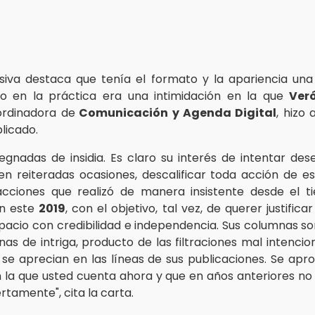
siva destaca que tenía el formato y la apariencia una 
ro en la práctica era una intimidación en la que
Ver
ordinadora de
Comunicación y Agenda Digital
, hizo
licado.
egnadas de insidia. Es claro su interés de intentar deses
en reiteradas ocasiones, descalificar toda acción de e
 acciones que realizó de manera insistente desde el 
n este
2019
, con el objetivo, tal vez, de querer justific
acio con credibilidad e independencia. Sus columnas so
enas de intriga, producto de las filtraciones mal intenci
 se aprecian en las líneas de sus publicaciones. Se apr
n la que usted cuenta ahora y que en años anteriores no 
rtamente", cita la carta.