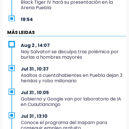
Black Tiger IV hará su presentación en la
Arena Puebla
19:54
Investigación de ASE a Tlatehui y Cuautle no
es politiquería, es por posible desfalco al
MÁS LEIDAS
erario
Aug 2 , 14:07
19:45
Nay Salvatori se disculpa tras polémica por
Estado invertirá en unidades médicas del
burlas a hombres mayores
IMSS-Bienestar y el SEDIF
Jul 31 , 10:37
19:35
Asaltos a cuentahabientes en Puebla dejan 3
De la Vega niega venta de Bravos
heridos y robo millonario
19:34
Jul 31 , 10:05
Desalojan a dos comerciantes en Valsequillo
Gobierno y Google van por laboratorio de IA
por invasión en zona de Conagua
en Cuautlancingo
19:18
Jul 31 , 13:10
Bancada morenista, sin estrategia para
Conoce el programa del Inapam para
meter a Puebla en Ley de Egresos 2027
conseguir empleo gratuito