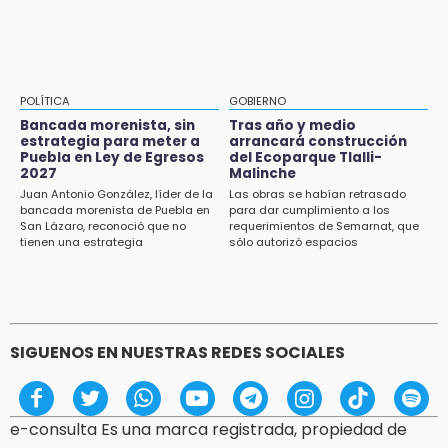
15:21
Texmelucan contará con más de 500
cámaras de videovigilancia
15:08
POLÍTICA
GOBIERNO
Huitzilan de Serdán espera hasta 30 mil
Bancada morenista, sin
Tras año y medio
visitantes en feria
estrategia para meter a
arrancará construcción
Puebla en Ley de Egresos
del Ecoparque Tlalli-
2027
Malinche
15:07
Juan Antonio González, líder de la
Las obras se habían retrasado
Rastro de Atlixco descarta clembuterol y
bancada morenista de Puebla en
para dar cumplimiento a los
alerta por mataderos clandestinos
San Lázaro, reconoció que no
requerimientos de Semarnat, que
tienen una estrategia
sólo autorizó espacios
ecoturísticos
15:03
Cholula estrena agenda cultural con siete
actividades
SIGUENOS EN NUESTRAS REDES SOCIALES
e-consulta Es una marca registrada, propiedad de