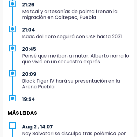
21:26
Mezcal y artesanías de palma frenan la
migración en Caltepec, Puebla
21:04
Isaac del Toro seguirá con UAE hasta 2031
20:45
Pensé que me iban a matar: Alberto narra lo
que vivió en un secuestro exprés
20:09
Black Tiger IV hará su presentación en la
Arena Puebla
19:54
Investigación de ASE a Tlatehui y Cuautle no
es politiquería, es por posible desfalco al
MÁS LEIDAS
erario
Aug 2 , 14:07
19:45
Nay Salvatori se disculpa tras polémica por
Estado invertirá en unidades médicas del