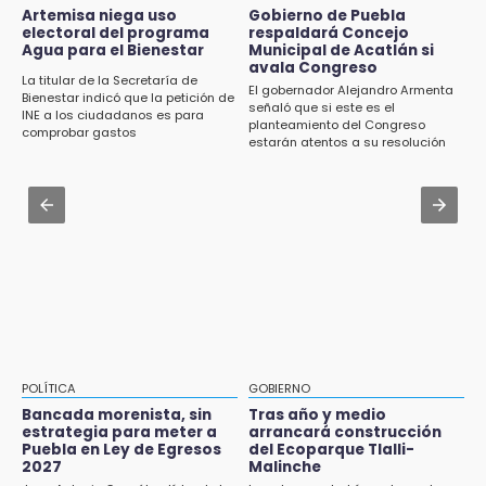
Jul 31 , 13:46
Artemisa niega uso
Gobierno de Puebla
15:43
electoral del programa
respaldará Concejo
Certifícate como operador de transporte en
Agua para el Bienestar
Municipal de Acatlán si
Investigan presunta reventa de más de 100
Icatep
avala Congreso
lotes en panteón de Tehuacán
La titular de la Secretaría de
El gobernador Alejandro Armenta
Bienestar indicó que la petición de
Jul 31 , 13:35
señaló que si este es el
INE a los ciudadanos es para
15:32
planteamiento del Congreso
El mexicano Karim López firma contrato
comprobar gastos
Roban bicicleta en menos de un minuto en
estarán atentos a su resolución
multianual con Memphis Grizzlies
plaza de Libres
Jul 31 , 14:02
15:26
Prepárate para lluvias intensas por frente
Grupo armado asalta gasera en San Andrés
frío en Puebla
Cholula
15:21
Texmelucan contará con más de 500
cámaras de videovigilancia
15:08
POLÍTICA
GOBIERNO
Huitzilan de Serdán espera hasta 30 mil
Bancada morenista, sin
Tras año y medio
visitantes en feria
estrategia para meter a
arrancará construcción
Puebla en Ley de Egresos
del Ecoparque Tlalli-
2027
Malinche
15:07