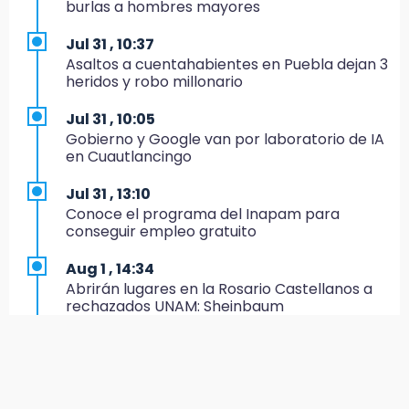
burlas a hombres mayores
IMSS-Bienestar y el SEDIF
Jul 31 , 10:37
19:35
Asaltos a cuentahabientes en Puebla dejan 3
De la Vega niega venta de Bravos
heridos y robo millonario
19:34
Jul 31 , 10:05
Desalojan a dos comerciantes en Valsequillo
Gobierno y Google van por laboratorio de IA
por invasión en zona de Conagua
en Cuautlancingo
19:18
Jul 31 , 13:10
Bancada morenista, sin estrategia para
Conoce el programa del Inapam para
meter a Puebla en Ley de Egresos 2027
conseguir empleo gratuito
18:54
Aug 1 , 14:34
Gobierno rehabilitará el drenaje del Hospital
Abrirán lugares en la Rosario Castellanos a
de Especialidades del Issstep
rechazados UNAM: Sheinbaum
18:49
Jul 31 , 12:59
Sujeto asalta banco en Plaza Dorada tras
Aprovecha las Ferias de Paz con consultas
amenazar con supuesto explosivo
médicas gratis en Puebla